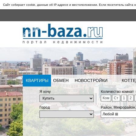
Сайт собирает cookie, данные об IP-адресе и местоположении. Если посетитель сайта н
КВАРТИРЫ
ОБМЕН
НОВОСТРОЙКИ
КОТТЕ
Я хочу
Количество комнат
Ком
Ст
1
2
Город
Район, Микрорайон
Любой
⊞