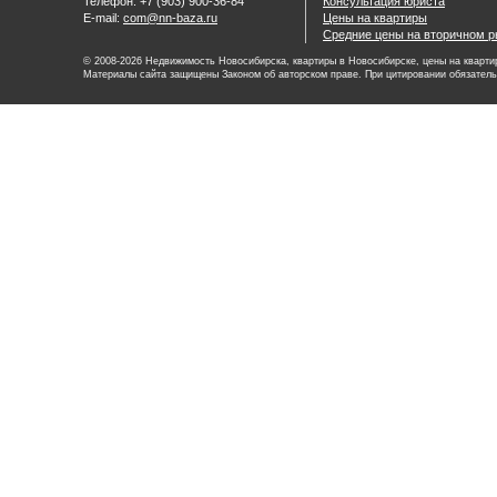
Телефон: +7 (903) 900-36-84
Консультация юриста
E-mail:
com@nn-baza.ru
Цены на квартиры
Средние цены на вторичном р
© 2008-2026 Недвижимость Новосибирска, квартиры в Новосибирске, цены на квартир
Материалы сайта защищены Законом об авторском праве. При цитировании обязатель