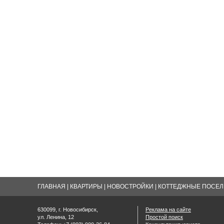
ГЛАВНАЯ
|
КВАРТИРЫ
|
НОВОСТРОЙКИ
|
КОТТЕДЖНЫЕ ПОСЕЛК
630099, г. Новосибирск,
Реклама на сайте
ул. Ленина, 12
Простой поиск