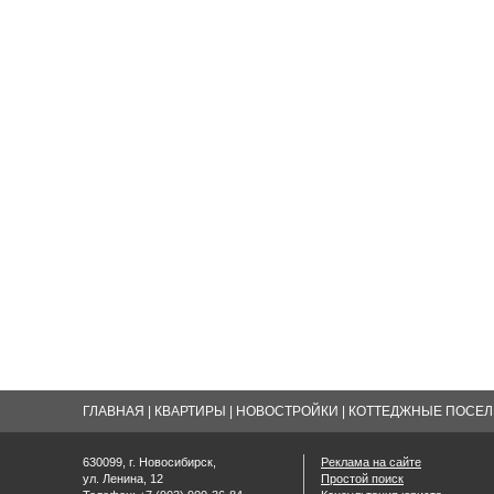
ГЛАВНАЯ
|
КВАРТИРЫ
|
НОВОСТРОЙКИ
|
КОТТЕДЖНЫЕ ПОСЕЛК
630099, г. Новосибирск,
Реклама на сайте
ул. Ленина, 12
Простой поиск