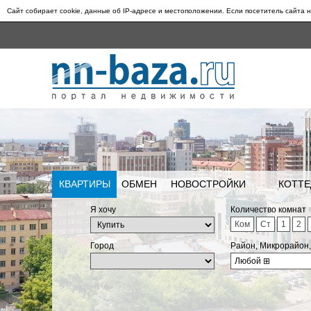
Сайт собирает cookie, данные об IP-адресе и местоположении. Если посетитель сайта н
КВАРТИРЫ
ОБМЕН
НОВОСТРОЙКИ
КОТТЕ
Я хочу
Количество комнат
Ком
Ст
1
2
Город
Район, Микрорайон
Любой
⊞