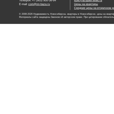
Телефон: +7 (903) 900-36-84
Консультация юриста
E-mail:
com@nn-baza.ru
Цены на квартиры
Средние цены на вторичном р
© 2008-2026 Недвижимость Новосибирска, квартиры в Новосибирске, цены на квартир
Материалы сайта защищены Законом об авторском праве. При цитировании обязатель