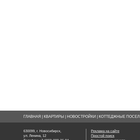
ГЛАВНАЯ
|
КВАРТИРЫ
|
НОВОСТРОЙКИ
|
КОТТЕДЖНЫЕ ПОСЕЛК
630099, г. Новосибирск,
Реклама на сайте
ул. Ленина, 12
Простой поиск