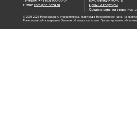
Телефон: +7 (903) 900-36-84
Консультация юриста
E-mail:
com@nn-baza.ru
Цены на квартиры
Средние цены на вторичном р
© 2008-2026 Недвижимость Новосибирска, квартиры в Новосибирске, цены на квартир
Материалы сайта защищены Законом об авторском праве. При цитировании обязатель