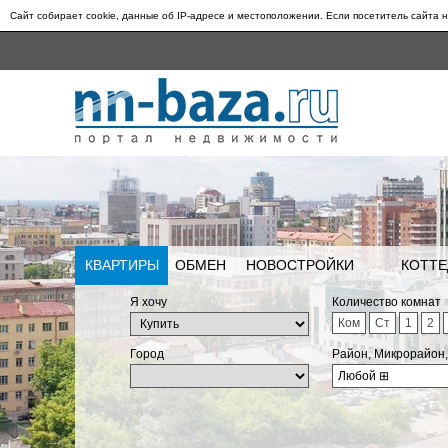
Сайт собирает cookie, данные об IP-адресе и местоположении. Если посетитель сайта н
КВАРТИРЫ
ОБМЕН
НОВОСТРОЙКИ
КОТТЕ
Я хочу
Количество комнат
Ком
Ст
1
2
Город
Район, Микрорайон
Любой
⊞