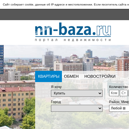
Сайт собирает cookie, данные об IP-адресе и местоположении. Если посетитель сайта н
КВАРТИРЫ
ОБМЕН
НОВОСТРОЙКИ
Я хочу
Количество
Ком
Ст
Город
Район, Мик
Любой
⊞