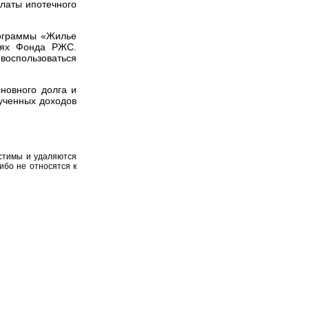
платы ипотечного
рограммы «Жилье
млях Фонда РЖС.
 воспользоваться
новного долга и
лученных доходов
устимы и удаляются
ибо не относятся к