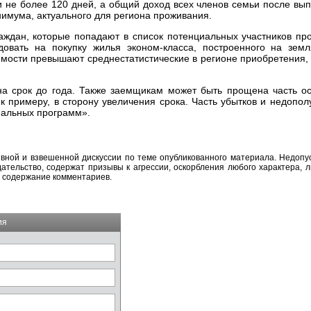
и не более 120 дней, а общий доход всех членов семьи после вы
нимума, актуального для региона проживания.
граждан, которые попадают в список потенциальных участников п
довать на покупку жилья эконом-класса, построенного на зе
имости превышают среднестатистические в регионе приобретения,
а срок до года. Также заемщикам может быть прощена часть ос
к примеру, в сторону увеличения срока. Часть убытков и недопо
иальных программ».
вной и взвешенной дискуссии по теме опубликованного материала. Недоп
тельство, содержат призывы к агрессии, оскорбления любого характера, л
а содержание комментариев.
ия