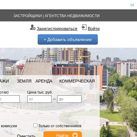
[x]
ЗАСТРОЙЩИКИ
|
АГЕНТСТВА НЕДВИЖИМОСТИ
Зарегистрироваться
Войти
+ Добавить объявление
РАЖИ
ЗЕМЛЯ
АРЕНДА
КОММЕРЧЕСКАЯ
отки)
Цена тыс. руб.
—
 комиссии
Только от собственников
Очистить