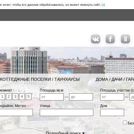
е хочет, чтобы его данные обрабатывались, он может покинуть сайт.
[x]
КОТТЕДЖНЫЕ ПОСЕЛКИ / ТАУНХАУСЫ
ДОМА / ДАЧИ / ГА
 комнат
Площадь кв.м.
Площадь участка (с
1
2
3
4
5
—
—
рорайон, Метро
Улица
Дом
Без
Подробный поиск
▼