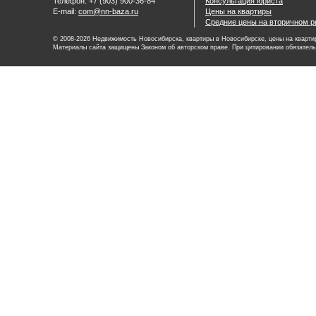
Телефон: +7 (903) 900-36-84
Консультация юриста
E-mail:
com@nn-baza.ru
Цены на квартиры
Средние цены на вторичном р
© 2008-2026 Недвижимость Новосибирска, квартиры в Новосибирске, цены на квартир
Материалы сайта защищены Законом об авторском праве. При цитировании обязатель