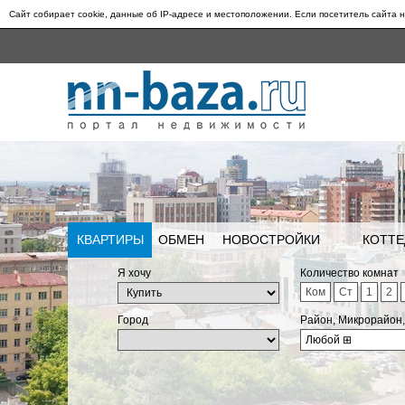
Сайт собирает cookie, данные об IP-адресе и местоположении. Если посетитель сайта н
КВАРТИРЫ
ОБМЕН
НОВОСТРОЙКИ
КОТТЕ
Я хочу
Количество комнат
Ком
Ст
1
2
Город
Район, Микрорайон
Любой
⊞