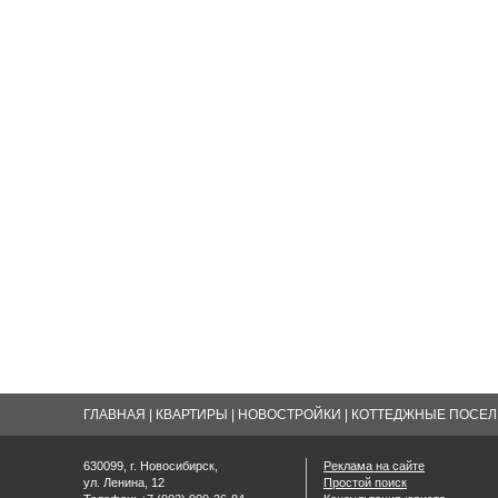
ГЛАВНАЯ
|
КВАРТИРЫ
|
НОВОСТРОЙКИ
|
КОТТЕДЖНЫЕ ПОСЕЛК
630099, г. Новосибирск,
Реклама на сайте
ул. Ленина, 12
Простой поиск