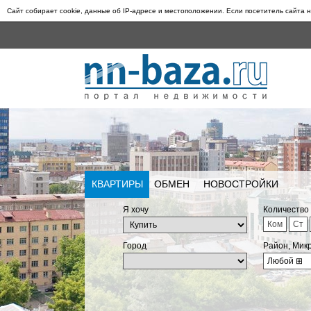
Сайт собирает cookie, данные об IP-адресе и местоположении. Если посетитель сайта н
КВАРТИРЫ
ОБМЕН
НОВОСТРОЙКИ
Я хочу
Количество
Ком
Ст
Город
Район, Мик
Любой
⊞