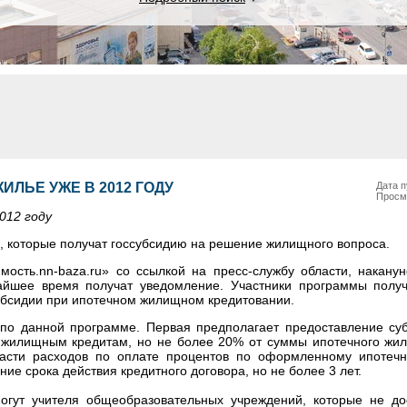
ИЛЬЕ УЖЕ В 2012 ГОДУ
Дата п
Просм
012 году
, которые получат госсубсидию на решение жилищного вопроса.
ость.nn-baza.ru» со ссылкой на пресс-службу области, накану
жайшее время получат уведомление. Участники программы полу
убсидии при ипотечном жилищном кредитовании.
по данной программе. Первая предполагает предоставление су
 жилищным кредитам, но не более 20% от суммы ипотечного жил
части расходов по оплате процентов по оформленному ипотеч
ение срока действия кредитного договора, но не более 3 лет.
огут учителя общеобразовательных учреждений, которые не до