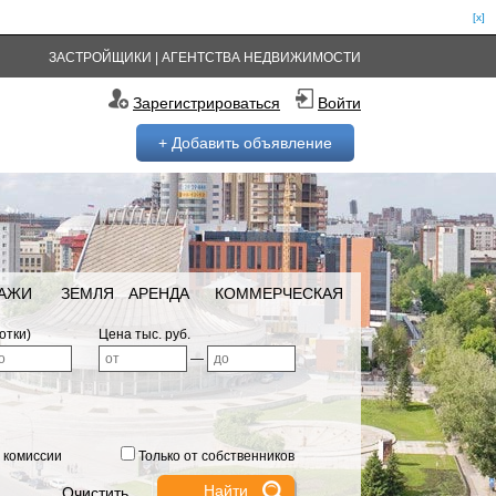
[x]
ЗАСТРОЙЩИКИ
|
АГЕНТСТВА НЕДВИЖИМОСТИ
Зарегистрироваться
Войти
+ Добавить объявление
РАЖИ
ЗЕМЛЯ
АРЕНДА
КОММЕРЧЕСКАЯ
отки)
Цена тыс. руб.
—
 комиссии
Только от собственников
Очистить