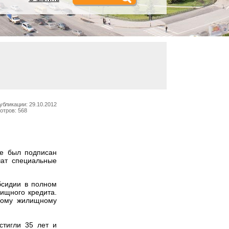
убликации: 29.10.2012
отров: 568
не был подписан
чат специальные
бсидии в полном
ищного кредита.
ному жилищному
стигли 35 лет и