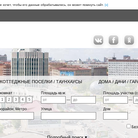
е хочет, чтобы его данные обрабатывались, он может покинуть сайт.
[x]
КОТТЕДЖНЫЕ ПОСЕЛКИ / ТАУНХАУСЫ
ДОМА / ДАЧИ / ГА
 комнат
Площадь кв.м.
Площадь участка (с
1
2
3
4
5
—
—
рорайон, Метро
Улица
Дом
Без
Подробный поиск
▼