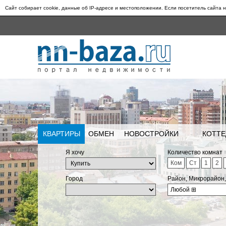
Сайт собирает cookie, данные об IP-адресе и местоположении. Если посетитель сайта н
КВАРТИРЫ
ОБМЕН
НОВОСТРОЙКИ
КОТТЕ
Я хочу
Количество комнат
Ком
Ст
1
2
Город
Район, Микрорайон
Любой
⊞