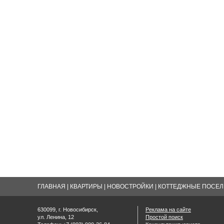
ГЛАВНАЯ
|
КВАРТИРЫ
|
НОВОСТРОЙКИ
|
КОТТЕДЖНЫЕ ПОСЕЛК
630099, г. Новосибирск,
Реклама на сайте
ул. Ленина, 12
Простой поиск