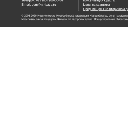
Телефон: +7 (903) 900-36-84
Консультация юриста
E-mail:
com@nn-baza.ru
Цены на квартиры
Средние цены на вторичном р
© 2008-2026 Недвижимость Новосибирска, квартиры в Новосибирске, цены на квартир
Материалы сайта защищены Законом об авторском праве. При цитировании обязатель