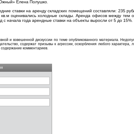
«Южный» Елена Полушко.
едние ставки на аренду складских помещений составляли: 235 руб
1 кв.м оценивались холодные склады. Аренда офисов между тем 
д с начала года арендные ставки на объекты выросли от 5 до 15%.
вной и взвешенной дискуссии по теме опубликованного материала. Недоп
тельство, содержат призывы к агрессии, оскорбления любого характера, л
а содержание комментариев.
ия