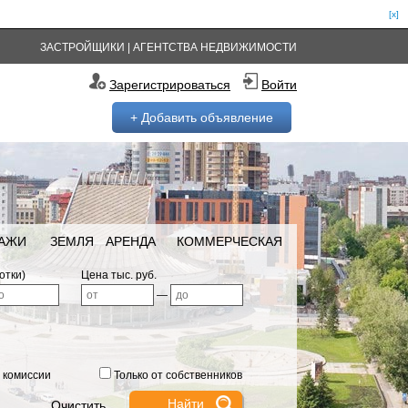
[x]
ЗАСТРОЙЩИКИ
|
АГЕНТСТВА НЕДВИЖИМОСТИ
Зарегистрироваться
Войти
+ Добавить объявление
РАЖИ
ЗЕМЛЯ
АРЕНДА
КОММЕРЧЕСКАЯ
отки)
Цена тыс. руб.
—
 комиссии
Только от собственников
Очистить