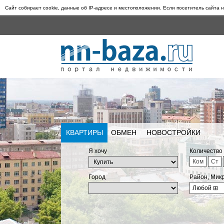
Сайт собирает cookie, данные об IP-адресе и местоположении. Если посетитель сайта н
КВАРТИРЫ
ОБМЕН
НОВОСТРОЙКИ
Я хочу
Количество
Ком
Ст
Город
Район, Мик
Любой
⊞