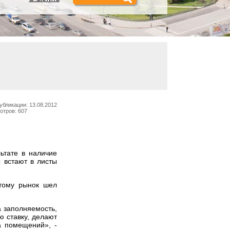
убликации: 13.08.2012
отров: 607
ьтате в наличие
 встают в листы
этому рынок шел
а заполняемость,
ю ставку, делают
а помещений», -