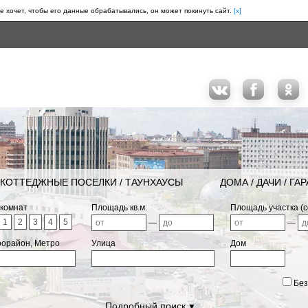
е хочет, чтобы его данные обрабатывались, он может покинуть сайт.
[x]
КОТТЕДЖНЫЕ ПОСЕЛКИ / ТАУНХАУСЫ
ДОМА / ДАЧИ / ГА
 комнат
Площадь кв.м.
Площадь участка (с
1
2
3
4
5
—
—
рорайон, Метро
Улица
Дом
Без
Подробный поиск
▼