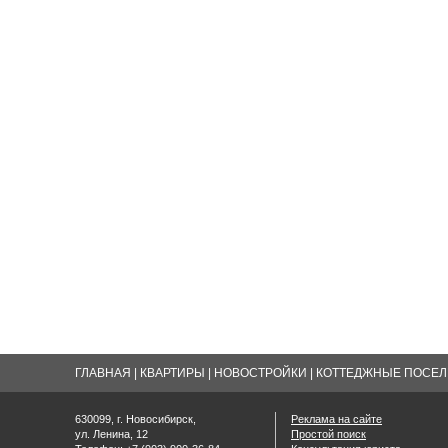
ГЛАВНАЯ
|
КВАРТИРЫ
|
НОВОСТРОЙКИ
|
КОТТЕДЖНЫЕ ПОСЕЛК
630099, г. Новосибирск,
Реклама на сайте
ул. Ленина, 12
Простой поиск