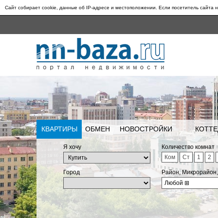
Сайт собирает cookie, данные об IP-адресе и местоположении. Если посетитель сайта н
КВАРТИРЫ
ОБМЕН
НОВОСТРОЙКИ
КОТТЕ
Я хочу
Количество комнат
Ком
Ст
1
2
Город
Район, Микрорайон
Любой
⊞