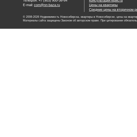
Телефон: +7 (903) 900-36-84
Консультация юриста
E-mail:
com@nn-baza.ru
Цены на квартиры
Средние цены на вторичном р
© 2008-2026 Недвижимость Новосибирска, квартиры в Новосибирске, цены на квартир
Материалы сайта защищены Законом об авторском праве. При цитировании обязатель