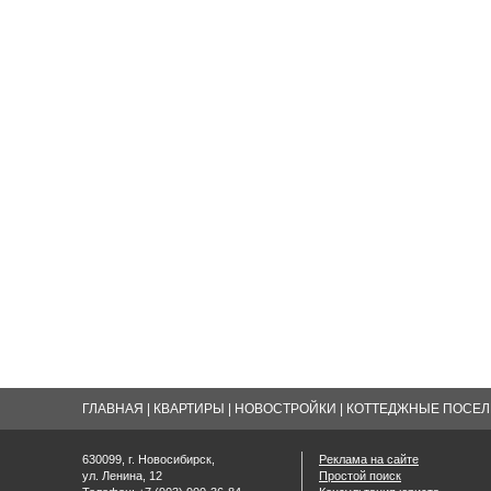
ГЛАВНАЯ
|
КВАРТИРЫ
|
НОВОСТРОЙКИ
|
КОТТЕДЖНЫЕ ПОСЕЛК
630099, г. Новосибирск,
Реклама на сайте
ул. Ленина, 12
Простой поиск