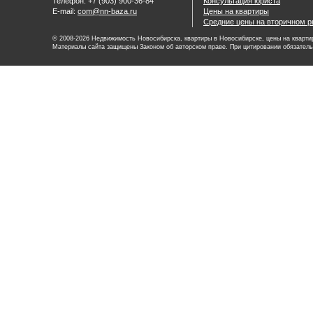
Телефон: +7 (903) 900-36-84
Консультация юриста
E-mail:
com@nn-baza.ru
Цены на квартиры
Средние цены на вторичном р
© 2008-2026 Недвижимость Новосибирска, квартиры в Новосибирске, цены на квартир
Материалы сайта защищены Законом об авторском праве. При цитировании обязатель