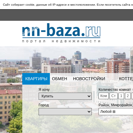
Сайт собирает cookie, данные об IP-адресе и местоположении. Если посетитель сайта н
КВАРТИРЫ
ОБМЕН
НОВОСТРОЙКИ
КОТТЕ
Я хочу
Количество комнат
Ком
Ст
1
2
Город
Район, Микрорайон
Любой
⊞