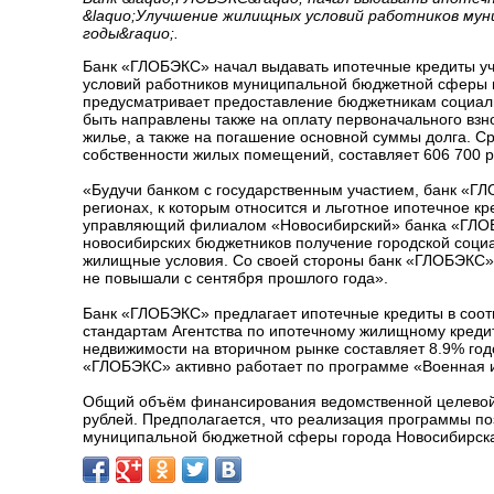
&laquo;Улучшение жилищных условий работников мун
годы&raquo;.
Банк «ГЛОБЭКС» начал выдавать ипотечные кредиты у
условий работников муниципальной бюджетной сферы г
предусматривает предоставление бюджетникам социальн
быть направлены также на оплату первоначального взн
жилье, а также на погашение основной суммы долга. С
собственности жилых помещений, составляет 606 700 р
«Будучи банком с государственным участием, банк «Г
регионах, к которым относится и льготное ипотечное 
управляющий филиалом «Новосибирский» банка «ГЛОБЭ
новосибирских бюджетников получение городской социа
жилищные условия. Со своей стороны банк «ГЛОБЭКС» 
не повышали с сентября прошлого года».
Банк «ГЛОБЭКС» предлагает ипотечные кредиты в соот
стандартам Агентства по ипотечному жилищному креди
недвижимости на вторичном рынке составляет 8.9% годо
«ГЛОБЭКС» активно работает по программе «Военная 
Общий объём финансирования ведомственной целевой п
рублей. Предполагается, что реализация программы по
муниципальной бюджетной сферы города Новосибирск