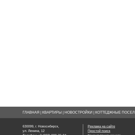
ГЛАВНАЯ
|
КВАРТИРЫ
|
НОВОСТРОЙКИ
|
КОТТЕДЖНЫЕ ПОСЕЛК
630099, г. Новосибирск,
Реклама на сайте
ул. Ленина, 12
Простой поиск