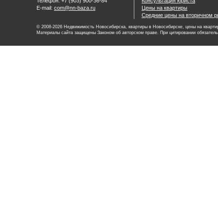
Телефон: +7 (903) 900-36-84
Консультация юриста
E-mail:
com@nn-baza.ru
Цены на квартиры
Средние цены на вторичном р
© 2008-2026 Недвижимость Новосибирска, квартиры в Новосибирске, цены на квартир
Материалы сайта защищены Законом об авторском праве. При цитировании обязатель