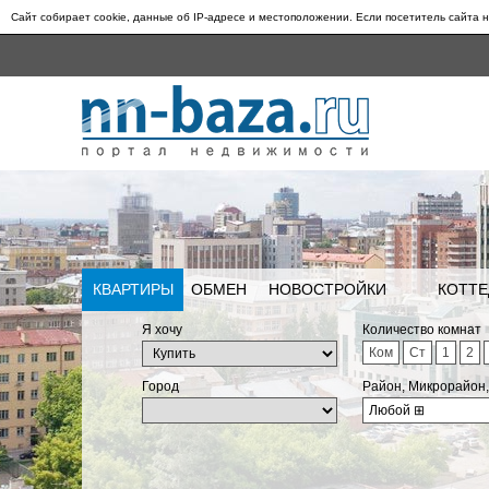
Сайт собирает cookie, данные об IP-адресе и местоположении. Если посетитель сайта н
КВАРТИРЫ
ОБМЕН
НОВОСТРОЙКИ
КОТТЕ
Я хочу
Количество комнат
Ком
Ст
1
2
Город
Район, Микрорайон
Любой
⊞