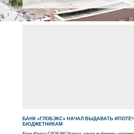
БАНК «ГЛОБЭКС» НАЧАЛ ВЫДАВАТЬ ИПОТ
БЮДЖЕТНИКАМ
Банк &laquo;ГЛОБЭКС&raquo; начал выдавать ипоте