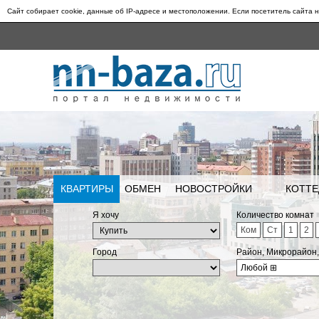
Сайт собирает cookie, данные об IP-адресе и местоположении. Если посетитель сайта н
КВАРТИРЫ
ОБМЕН
НОВОСТРОЙКИ
КОТТЕ
Я хочу
Количество комнат
Ком
Ст
1
2
Город
Район, Микрорайон
Любой
⊞