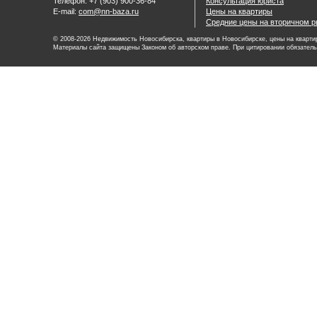
Телефон: +7 (903) 900-36-84
Консультация юриста
E-mail:
com@nn-baza.ru
Цены на квартиры
Средние цены на вторичном р
© 2008-2026 Недвижимость Новосибирска, квартиры в Новосибирске, цены на квартир
Материалы сайта защищены Законом об авторском праве. При цитировании обязатель