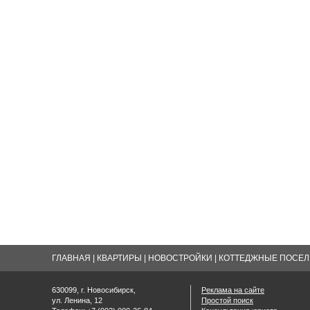
ГЛАВНАЯ
|
КВАРТИРЫ
|
НОВОСТРОЙКИ
|
КОТТЕДЖНЫЕ ПОСЕЛК
630099, г. Новосибирск,
Реклама на сайте
ул. Ленина, 12
Простой поиск