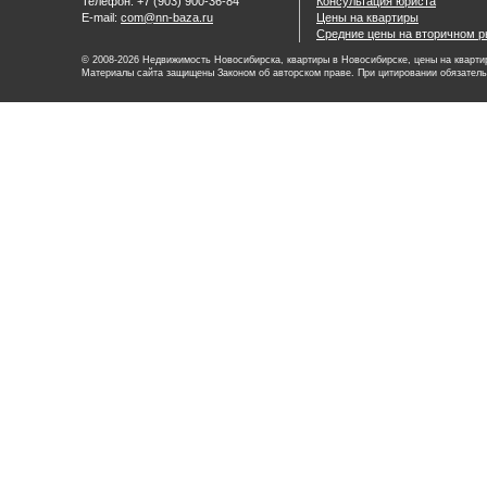
Телефон: +7 (903) 900-36-84
Консультация юриста
E-mail:
com@nn-baza.ru
Цены на квартиры
Средние цены на вторичном р
© 2008-2026 Недвижимость Новосибирска, квартиры в Новосибирске, цены на квартир
Материалы сайта защищены Законом об авторском праве. При цитировании обязатель