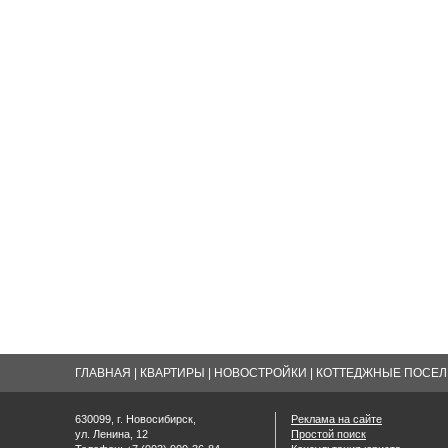
ГЛАВНАЯ
|
КВАРТИРЫ
|
НОВОСТРОЙКИ
|
КОТТЕДЖНЫЕ ПОСЕЛК
630099, г. Новосибирск,
Реклама на сайте
ул. Ленина, 12
Простой поиск