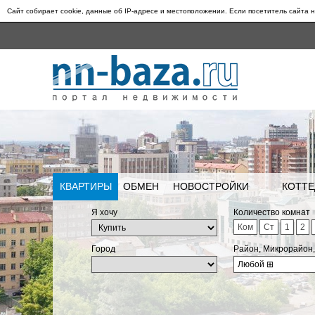
Сайт собирает cookie, данные об IP-адресе и местоположении. Если посетитель сайта н
КВАРТИРЫ
ОБМЕН
НОВОСТРОЙКИ
КОТТЕ
Я хочу
Количество комнат
Ком
Ст
1
2
Город
Район, Микрорайон
Любой
⊞