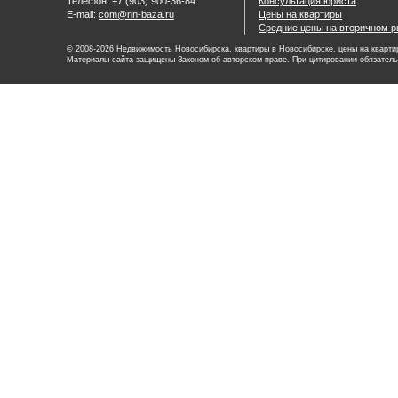
Телефон: +7 (903) 900-36-84
Консультация юриста
E-mail:
com@nn-baza.ru
Цены на квартиры
Средние цены на вторичном р
© 2008-2026 Недвижимость Новосибирска, квартиры в Новосибирске, цены на квартир
Материалы сайта защищены Законом об авторском праве. При цитировании обязатель