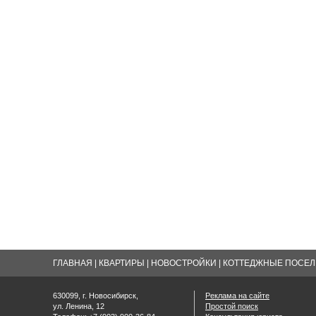
ГЛАВНАЯ
|
КВАРТИРЫ
|
НОВОСТРОЙКИ
|
КОТТЕДЖНЫЕ ПОСЕЛК
630099, г. Новосибирск,
Реклама на сайте
ул. Ленина, 12
Простой поиск