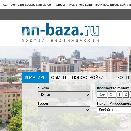
Сайт собирает cookie, данные об IP-адресе и местоположении. Если посетитель сайта н
КВАРТИРЫ
ОБМЕН
НОВОСТРОЙКИ
КОТТЕ
Я хочу
Количество комнат
Ком
Ст
1
2
Город
Район, Микрорайон
Любой
⊞