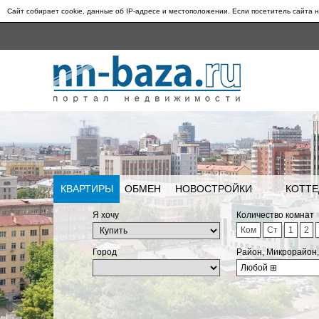
Сайт собирает cookie, данные об IP-адресе и местоположении. Если посетитель сайта н
КВАРТИРЫ
ОБМЕН
НОВОСТРОЙКИ
КОТТЕ
Я хочу
Количество комнат
Ком
Ст
1
2
Город
Район, Микрорайон
Любой
⊞