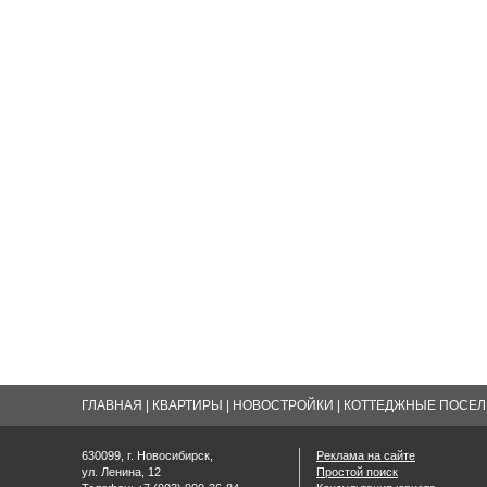
ГЛАВНАЯ
|
КВАРТИРЫ
|
НОВОСТРОЙКИ
|
КОТТЕДЖНЫЕ ПОСЕЛК
630099, г. Новосибирск,
Реклама на сайте
ул. Ленина, 12
Простой поиск