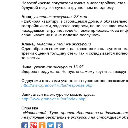
Новосибирские покупатели жилья в новостройках, ставш
будущей покупки лучше в группе, чем по одному.
Анна
,
участник экскурсии 23 мая
.
«Выбирая квартиру в строящемся доме, я обязательно
застройщиками, задавала вопросы, но не все нюансы мог
находишься в группе людей, также приехавших за инфо
спрашивает, ну и мне полезно послушать.
Алена
,
участник той же экскурсии
Один обратил внимание на качество используемых мат
третий оценил толщину стен. Так и складывается полн
тонкости».
Нина,
участник экскурсии 16.05.
Здорово придумано. Не нужно самому крутиться вокруг 
С другими отзывами участников туров можно ознакомит
http://www.granovit.ru/tur/response.php
Записаться на экскурсию можно здесь:
http://www.granovit.ru/tur/index.php
Справка
«Новострой- Тур» -проект Агентства недвижимости
Регулярные бесплатные экскурсии на строящиеся о