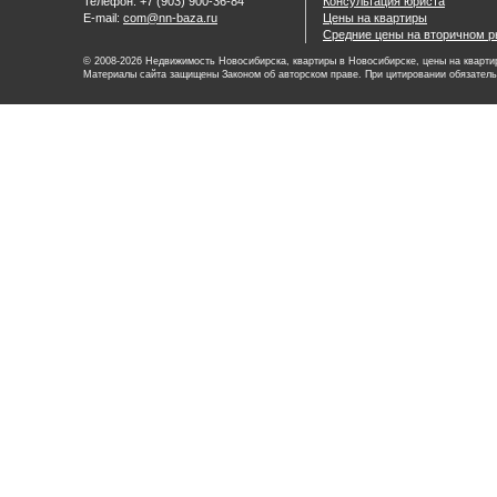
Телефон: +7 (903) 900-36-84
Консультация юриста
E-mail:
com@nn-baza.ru
Цены на квартиры
Средние цены на вторичном р
© 2008-2026 Недвижимость Новосибирска, квартиры в Новосибирске, цены на квартир
Материалы сайта защищены Законом об авторском праве. При цитировании обязатель