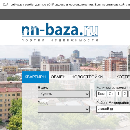
Сайт собирает cookie, данные об IP-адресе и местоположении. Если посетитель сайта н
КВАРТИРЫ
ОБМЕН
НОВОСТРОЙКИ
КОТТЕ
Я хочу
Количество комнат
Ком
Ст
1
2
Город
Район, Микрорайон
Любой
⊞