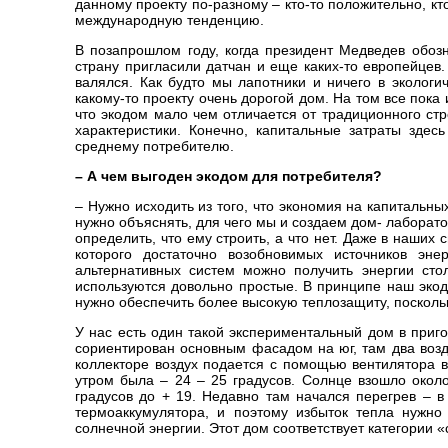
данному проекту по-разному – кто-то положительно, кто
международную тенденцию.
В позапрошлом году, когда президент Медведев обоз
страну пригласили датчан и еще каких-то европейцев. 
валялся. Как будто мы лапотники и ничего в эколог
какому-то проекту очень дорогой дом. На том все пока
что экодом мало чем отличается от традиционного стр
характеристики. Конечно, капитальные затраты зде
среднему потребителю.
– А чем выгоден экодом для потребителя?
– Нужно исходить из того, что экономия на капитальн
нужно объяснять, для чего мы и создаем дом- лабора
определить, что ему строить, а что нет. Даже в наших
которого достаточно возобновимых источников эн
альтернативных систем можно получить энергии стол
используются довольно простые. В принципе наш экод
нужно обеспечить более высокую теплозащиту, посколь
У нас есть один такой экспериментальный дом в приго
сориентирован основным фасадом на юг, там два возд
коллекторе воздух подается с помощью вентилятора в
утром была – 24 – 25 градусов. Солнце взошло около
градусов до + 19. Недавно там начался перегрев – 
термоаккумулятора, и поэтому избыток тепла нужно
солнечной энергии. Этот дом соответствует категории 