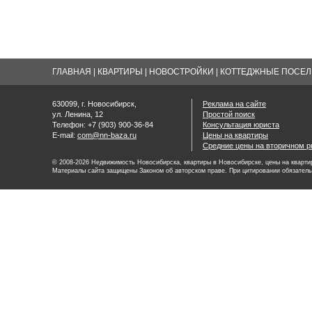
ГЛАВНАЯ
|
КВАРТИРЫ
|
НОВОСТРОЙКИ
|
КОТТЕДЖНЫЕ ПОСЕЛК
630099, г. Новосибирск,
Реклама на сайте
ул. Ленина, 12
Простой поиск
Телефон: +7 (903) 900-36-84
Консультация юриста
E-mail:
com@nn-baza.ru
Цены на квартиры
Средние цены на вторичном р
© 2008-2026 Недвижимость Новосибирска, квартиры в Новосибирске, цены на квартир
Материалы сайта защищены Законом об авторском праве. При цитировании обязатель