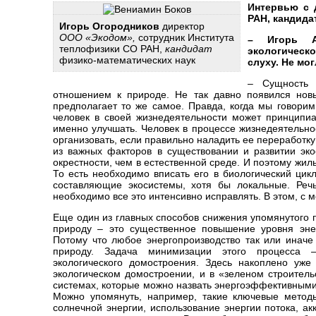
Интервью с 
РАН, кандида
Игорь Огородников
директор
ООО «Экодом»,
сотрудник Института
– Игорь Ал
теплофизики СО РАН,
кандидат
экологическ
физико-математических наук
слуху. Не мо
– Сущность 
отношением к природе. Не так давно появился новы
предполагает то же самое. Правда, когда мы говорим
человек в своей жизнедеятельности может принципиал
именно улучшать. Человек в процессе жизнедеятельно
организовать, если правильно наладить ее переработк
из важных факторов в существовании и развитии эко
окрестности, чем в естественной среде. И поэтому жил
То есть необходимо вписать его в биологический цик
составляющие экосистемы, хотя бы локальные. Реч
необходимо все это интенсивно исправлять. В этом, с 
Еще один из главных способов снижения упомянутого 
природу – это существенное повышение уровня эне
Потому что любое энергопроизводство так или иначе 
природу. Задача минимизации этого процесса 
экологического домостроения. Здесь накоплено уже
экологическом домостроении, и в «зеленом строитель
системах, которые можно назвать энергоэффективными
Можно упомянуть, например, такие ключевые методы
солнечной энергии, использование энергии потока, а