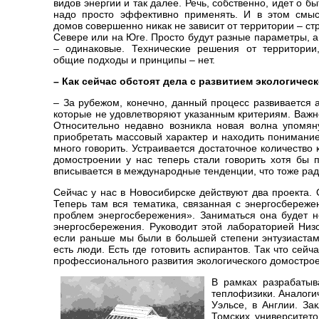
видов энергии и так далее. Речь, собственно, идет о б
надо просто эффективно применять. И в этом смыс
домов совершенно никак не зависит от территории – с
Севере или на Юге. Просто будут разные параметры, 
– одинаковые. Технические решения от территории,
общие подходы и принципы – нет.
– Как сейчас обстоят дела с развитием экологичес
– За рубежом, конечно, данный процесс развивается а
которые не удовлетворяют указанным критериям. Важн
Относительно недавно возникла новая волна упомяну
приобретать массовый характер и находить понимание
много говорить. Устраивается достаточное количество 
домостроении у нас теперь стали говорить хотя бы 
вписывается в международные тенденции, что тоже рад
Сейчас у нас в Новосибирске действуют два проекта.
Теперь там вся тематика, связанная с энергосбереже
проблем энергосбережения». Заниматься она будет 
энергосбережения. Руководит этой лабораторией Низ
если раньше мы были в большей степени энтузиастами
есть люди. Есть где готовить аспирантов. Так что се
профессионального развития экологического домостро
В рамках разрабатыв
теплофизики. Аналоги
Уэльсе, в Англии. За
Томских университето