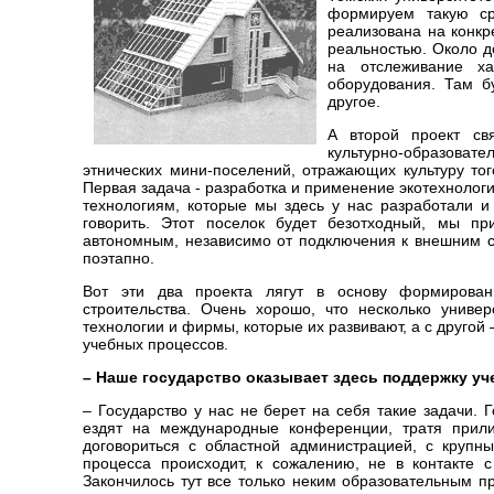
формируем такую ср
реализована на конкр
реальностью. Около д
на отслеживание ха
оборудования. Там б
другое.
А второй проект св
культурно-образоват
этнических мини-поселений, отражающих культуру то
Первая задача - разработка и применение экотехнологи
технологиям, которые мы здесь у нас разработали и
говорить. Этот поселок будет безотходный, мы пр
автономным, независимо от подключения к внешним с
поэтапно.
Вот эти два проекта лягут в основу формировани
строительства. Очень хорошо, что несколько униве
технологии и фирмы, которые их развивают, а с другой –
учебных процессов.
– Наше государство оказывает здесь поддержку у
– Государство у нас не берет на себя такие задачи.
ездят на международные конференции, тратя прил
договориться с областной администрацией, с крупн
процесса происходит, к сожалению, не в контакте 
Закончилось тут все только неким образовательным пр