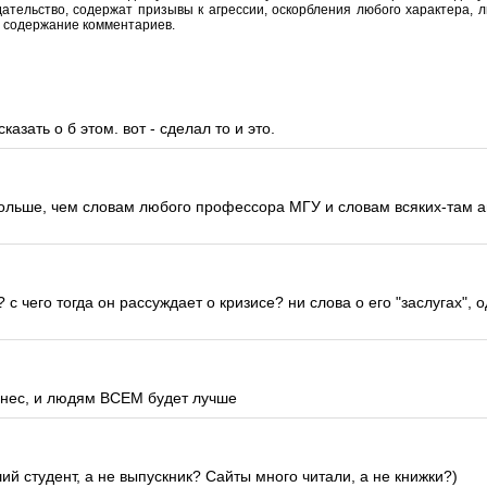
тельство, содержат призывы к агрессии, оскорбления любого характера, л
а содержание комментариев.
азать о б этом. вот - сделал то и это.
больше, чем словам любого профессора МГУ и словам всяких-там а
с чего тогда он рассуждает о кризисе? ни слова о его "заслугах", 
изнес, и людям ВСЕМ будет лучше
й студент, а не выпускник? Сайты много читали, а не книжки?)