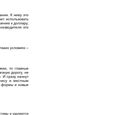
ании. К чему это
ает использовать
шению к доллару,
роизводителя это
таких условиях –
мии, то главные
езную дорогу, не
. И сразу начнут
знесу и местным
ые формы и новые
устимы и удаляются