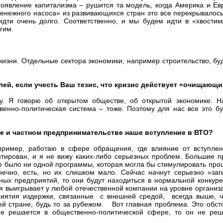
проявление капитализма – рушится та модель, когда Америка и Е
«денежного насоса» из развивающихся стран это все перекрывалос
дти очень долго. Соответственно, и мы будем идти в «хвостик
лгим.
жизни. Отдельные сектора экономики, например строительство, буд
елей, если учесть Ваш тезис, что кризис действует «очищающ
у. Я говорю об открытом обществе, об открытой экономике. Н
венно-политическая система – тоже. Поэтому для нас все это бу
мике и частном предпринимательстве наше вступление в ВТО?
апример, работаю в сфере обращения, где влияние от вступле
нтирован, и я не вижу каких-либо серьезных проблем. Большие п
не было ни одной программы, которая могла бы стимулировать проц
нечно, есть, но их слишком мало. Сейчас начнут серьезно «заг
ных предприятий, то они будут находиться в нормальной конкур
ия выигрывает у любой отечественной компании на уровне органи
риятия издержки, связанные с внешней средой, всегда выше, 
ей стране, будь то за рубежом. Вот главная проблема. Это обст
 не решается в общественно-политической сфере, то он не ре