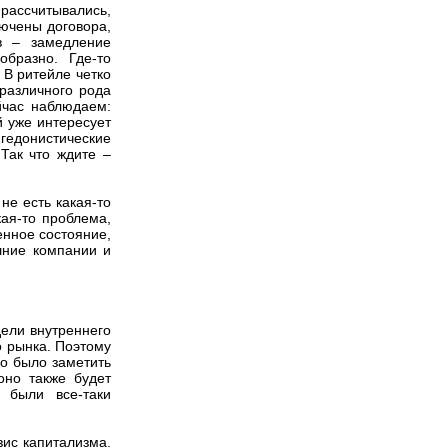
рассчитывались,
лючены договора,
в – замедление
образно. Где-то
 В ритейле четко
различного рода
йчас наблюдаем:
й уже интересует
гедонистические
Так что ждите –
не есть какая-то
кая-то проблема,
енное состояние,
шние компании и
дели внутреннего
о рынка. Поэтому
о было заметить
оно также будет
 были все-таки
зис капитализма.