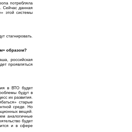
вропа потребляла
ь. Сейчас данная
е» этой системы
ут стагнировать.
им» образом?
аша, российская
дет проявляться
ния в ВТО будет
роблемы будут в
есс их развития.
ибаться» старые
ентной среде. Но
зационных вещей.
чем аналогичные
оятельство будет
шится и в сфере