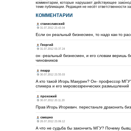
комментарии, которые нарушают действующее законода
теме публикации. Редакция не несёт ответственности з
КОММЕНТАРИИ
станиславский
31.07.2012 23.43.04
Если он реальный бизнесмен, то надо как-то расск
Георгий
31.07.2012 03.37.24
он -реальный бизнесмен, и его словам веришь 
чиновников
пеарр
30.07.2012 23.55.03
А кто такой Игорь Макурин? Он- профессор МГУ? 
спикера и его мировоззренческих размышлений
прохожий
30.07.2012 20.11.20
Прав Игорь Игоревич. перестаньте драконить б
смешно
26.07.2012 23.09.12
А что не судьба бы закончить МГУ? Почему бывши