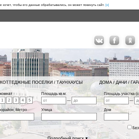
е хочет, чтобы его данные обрабатывались, он может покинуть сайт.
[x]
КОТТЕДЖНЫЕ ПОСЕЛКИ / ТАУНХАУСЫ
ДОМА / ДАЧИ / ГА
 комнат
Площадь кв.м.
Площадь участка (с
1
2
3
4
5
—
—
рорайон, Метро
Улица
Дом
Без
Подробный поиск
▼