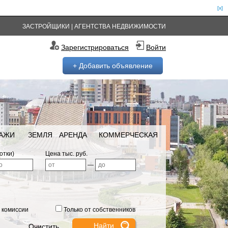
[x]
ЗАСТРОЙЩИКИ
|
АГЕНТСТВА НЕДВИЖИМОСТИ
Зарегистрироваться
Войти
+ Добавить объявление
РАЖИ
ЗЕМЛЯ
АРЕНДА
КОММЕРЧЕСКАЯ
отки)
Цена тыс. руб.
—
 комиссии
Только от собственников
Очистить