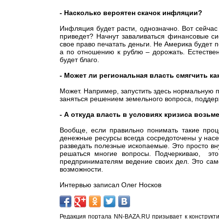
- Насколько вероятен скачок инфляции?
Инфляция будет расти, однозначно. Вот сейчас
приведет? Начнут заваливаться финансовые сис
свое право печатать деньги. Не Америка будет п
а по отношению к рублю – дорожать. Естествен
будет благо.
- Может ли региональная власть смягчить к
Может. Например, запустить здесь нормальную п
заняться решением земельного вопроса, поддер
- А откуда власть в условиях кризиса возьм
Вообще, если правильно понимать такие проц
денежные ресурсы всегда сосредоточены у насел
разведать полезные ископаемые. Это просто вн
решаться многие вопросы. Подчеркиваю, это
предпринимателям ведение своих дел. Это само
возможности.
Интервью записал Олег Носков
Редакция портала NN-BAZA.RU призывает к конструкти