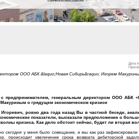
Дата п
Просм
ектором ООО АБК &laquo;Новая Сибирь&raquo; Игорем Макурин
 с предпринимателем, генеральным директором ООО АБК 
 Макуриным о грядущем экономическом кризисе
 Игоревич, ровно два года назад Вы в частной беседе, анал
кономические показатели, высказали предположение о больш
волны кризиса. Как дело обстоит сейчас, будет ли вторая во
но сегодня у меня было совещание, и мы как раз зафиксировали
ер, происходит увеличение срока возврата дебиторской задо