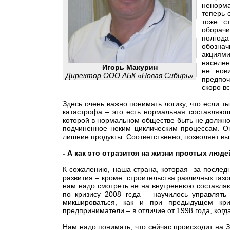
ненорма
теперь 
тоже с
оборач
полгода
обознач
акциями
населен
Игорь Макурин
не нови
Директор ООО АБК «Новая Сибирь»
предпоч
скоро в
Здесь очень важно понимать логику, что если ты
катастрофа – это есть нормальная составляюща
которой в нормальном обществе быть не должно.
подчиненное неким циклическим процессам. Он
лишние продукты. Соответственно, позволяет в
- А как это отразится на жизни простых люд
К сожалению, наша страна, которая за последн
развития – кроме строительства различных газоп
нам надо смотреть не на внутреннюю составля
по кризису 2008 года – научилось управлять
микшироваться, как и при предыдущем кри
предприниматели – в отличие от 1998 года, когд
Нам надо понимать, что сейчас происходит на З