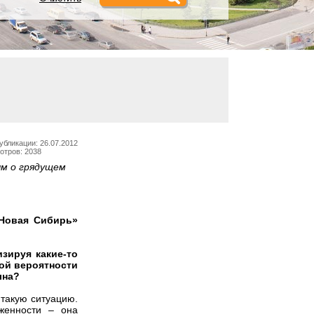
убликации: 26.07.2012
отров: 2038
ым о грядущем
«Новая Сибирь»
изируя какие-то
ой вероятности
лна?
 такую ситуацию.
лженности – она