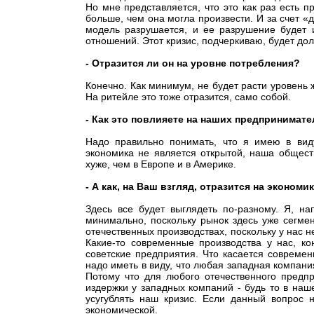
Но мне представляется, что это как раз есть 
больше, чем она могла произвести. И за счет 
модель разрушается, и ее разрушение будет и
отношений. Этот кризис, подчеркиваю, будет до
- Отразится ли он на уровне потребления?
Конечно. Как минимум, не будет расти уровень 
На ритейле это тоже отразится, само собой.
- Как это повлияете на наших предпринимат
Надо правильно понимать, что я имею в вид
экономика не является открытой, наша общест
хуже, чем в Европе и в Америке.
- А как, на Ваш взгляд, отразится на эконо
Здесь все будет выглядеть по-разному. Я, н
минимально, поскольку рынок здесь уже сегме
отечественных производствах, поскольку у нас 
Какие-то современные производства у нас, ко
советские предприятия. Что касается современ
надо иметь в виду, что любая западная компан
Потому что для любого отечественного предп
издержки у западных компаний - будь то в наш
усугублять наш кризис. Если данный вопрос
экономической.