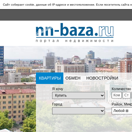
Сайт собирает cookie, данные об IP-адресе и местоположении. Если посетитель сайта н
КВАРТИРЫ
ОБМЕН
НОВОСТРОЙКИ
Я хочу
Количество
Ком
Ст
Город
Район, Мик
Любой
⊞