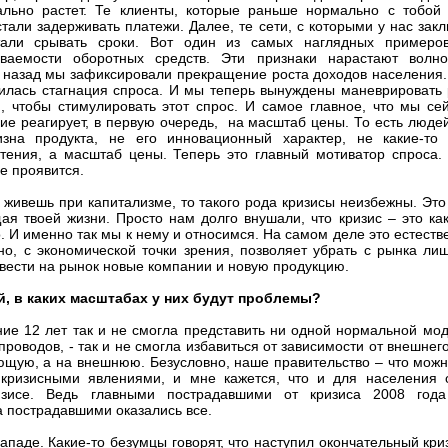
льно растет. Те клиенты, которые раньше нормально с тобой 
стали задерживать платежи. Далее, те сети, с которыми у нас зак
тали срывать сроки. Вот один из самых наглядных примеро
иваемости оборотных средств. Эти признаки нарастают волно
 назад мы зафиксировали прекращение роста доходов населения.
илась стагнация спроса. И мы теперь вынуждены маневрировать 
, чтобы стимулировать этот спрос. И самое главное, что мы се
ие реагирует, в первую очередь, на масштаб цены. То есть люде
зна продукта, не его инновационный характер, не какие-то 
тения, а масштаб цены. Теперь это главный мотиватор спроса. 
се проявится.
 живешь при капитализме, то такого рода кризисы неизбежны. Это 
я твоей жизни. Просто нам долго внушали, что кризис – это ка
 И именно так мы к нему и относимся. На самом деле это естеств
о, с экономической точки зрения, позволяет убрать с рынка ли
ывести на рынок новые компании и новую продукцию.
ей, в каких масштабах у них будут проблемы?
ие 12 лет так и не смогла представить ни одной нормальной мо
роводов, - так и не смогла избавиться от зависимости от внешнег
ющую, а на внешнюю. Безусловно, наше правительство – что можн
 кризисными явлениями, и мне кажется, что и для населения 
зисе. Ведь главными пострадавшими от кризиса 2008 года
а пострадавшими оказались все.
ападе. Какие-то безумцы говорят, что наступил окончательный кри