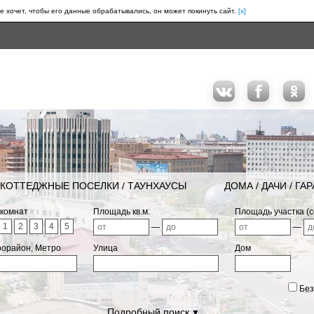
е хочет, чтобы его данные обрабатывались, он может покинуть сайт.
[x]
КОТТЕДЖНЫЕ ПОСЕЛКИ / ТАУНХАУСЫ
ДОМА / ДАЧИ / ГА
 комнат
Площадь кв.м.
Площадь участка (с
1
2
3
4
5
—
—
рорайон, Метро
Улица
Дом
Без
Подробный поиск
▼