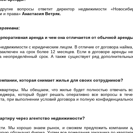
ругие вопросы ответит директор недвижимости «Новосибир
и и права»
Анастасия Ветряк.
ергеевна
:
орпоративная аренда и чем она отличается от обычной аренд
 недвижимости с юридическим лицом. В отличие от договора найма
 заключен на срок более 12 месяцев. Если в договоре аренды не
на неопределённый срок. А также существует ряд дополнительны
компании, которая снимает жилье для своих сотрудников?
 квартиры. Мы обещаем, что жилье будет полностью отвечать в
еджера, который будет решать оперативно все вопросы в тече
ита, при выполнении условий договора и полную конфиденциально
вартиру через агентство недвижимости?
ости. Мы хорошо знаем рынок, и сможем предложить компании а
рую обозначит фирма. Учтем все пожелания заказчика по квартир