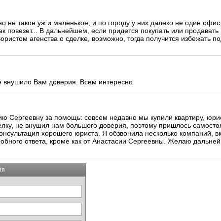
о не такое уж и маленькое, и по городу у них далеко не один офис
ак повезет... В дальнейшем, если придется покупать или продавать
юристом агенства о сделке, возможно, тогда получится избежать п
 не внушило Вам доверия. Всем интересно
ию Сергеевну за помощь: совсем недавно мы купили квартиру, юрис
лку, не внушил нам большого доверия, поэтому пришлось самосто
консультация хорошего юриста. Я обзвонила несколько компаний, в
дробного ответа, кроме как от Анастасии Сергеевны. Желаю дальне
ия