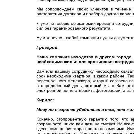
Мы сопровождаем своих клиентов в течение в
расторжения договора и подбора другого вариан
Я уже не говорю об экономии времени сотрудник
сил без гарантированного результата..
Ну и конечно , любой компании нужны документы
Григорий:
Наша компания находится в другом городе,
необходимо жилье для проживания сотрудни
Вам или вашему сотруднику необходимо связатьс
срок необходима квартира, в каком районе. Та
персонального менеджера, который согласно в
в определенный день, который мы с Вам ого
электронной почте отправить фотографии, а вы
Кирилл
:
Могу ли я заранее убедиться в том, что ж
Конечно, стопроцентную гарантию того, что а
сохранности, никто вам дать не сможет. Но все-
здесь помощь риэлтора просто незаменима. Им
платежеспособность. Запросит, если нужно, пи