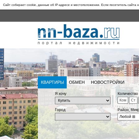
Сайт собирает cookie, данные об IP-адресе и местоположении. Если посетитель сайта н
КВАРТИРЫ
ОБМЕН
НОВОСТРОЙКИ
Я хочу
Количество
Ком
Ст
Город
Район, Мик
Любой
⊞