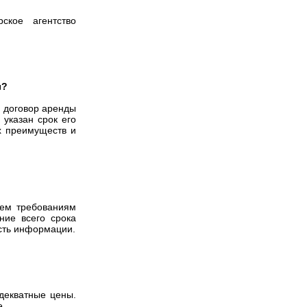
ское агентство
ы?
, договор аренды
 указан срок его
х преимуществ и
сем требованиям
ние всего срока
сть информации.
декватные цены.
е.