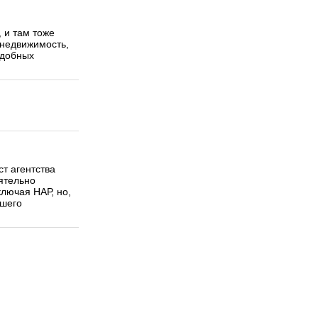
, и там тоже
 недвижимость,
одобных
т агентства
ятельно
ключая НАР, но,
йшего