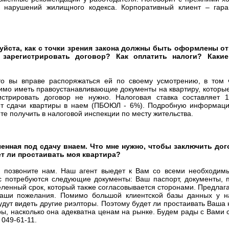
нарушений жилищного кодекса. Корпоративный клиент – гара
луйста, как с точки зрения закона должны быть оформлены 
 зарегистрировать договор? Как оплатить налоги? Каки
то вы вправе распоряжаться ей по своему усмотрению, в том 
димо иметь правоустанавливающие документы на квартиру, которы
истрировать договор не нужно. Налоговая ставка составляет 
 от сдачи квартиры в наем (ПБОЮЛ - 6%). Подробную информац
те получить в налоговой инспекции по месту жительства.
ченная под сдачу внаем. Что мне нужно, чтобы заключить до
ет ли простаивать моя квартира?
, позвоните нам. Наш агент выедет к Вам со всеми необходим
с потребуются следующие документы: Ваш паспорт, документы,
еленный срок, который также согласовывается сторонами. Предлаг
Ваши пожелания. Помимо большой клиентской базы данных у н
удут видеть другие риэлторы. Поэтому будет ли простаивать Ваша 
ры, насколько она адекватна ценам на рынке. Будем рады с Вами 
 049-61-11.