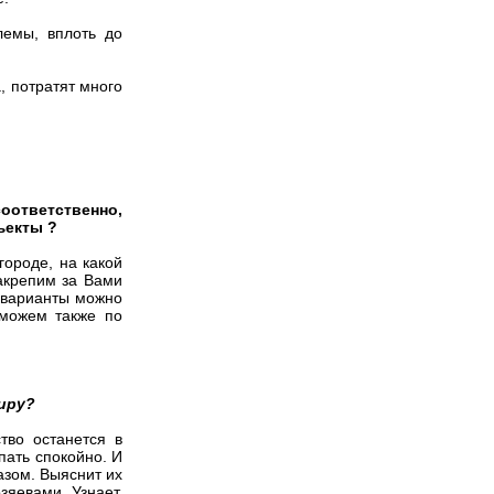
лемы, вплоть до
, потратят много
оответственно,
ъекты ?
городе, на какой
закрепим за Вами
 варианты можно
 можем также по
иру?
тво останется в
пать спокойно. И
зом. Выяснит их
зяевами. Узнает,