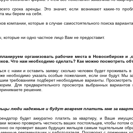
сего срока аренды. Это значит, если возникают какие-то проб
та мы берем на себя.
ов компании, которые в случае самостоятельного поиска варианта
, которые ни одно частное лицо Вам не предоставит.
 планируем организовать рабочие места в Новосибирске и ,с
ков. Что нам необходимо сделать? Как можно посмотреть об
я с нами и оставить заявку: сколько человек будет проживать в 
кже необходимо указать особые пожелания, если они будут. Мы 
ашим требованиям подберет необходимые варианты. Просмотреть
ворим. Для предварительного просмотра выбранных вариантов
 принимаете решение.
ильцы люди надежные и будут вовремя платить мне за кварт
рендатор будет аккуратно платить за квартиру, и Ваше имущес
таки можно проверить честность ваших постояльцев, чтобы потом с
енно он проверит ваших будущих жильцов самым тщательным обра
сьменные рекомендации у работодателя. Поговорит с прежними хо