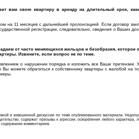
вит вам свою квартиру в аренду на длительный срок, как
ом на 11 месяцев с дальнейшей пролонгацией. Если договор закл
осударственной регистрации, следовательно, сведения о Ваших до
радаем от часто меняющихся жильцов и безобразия, которое 
артиры. Извините, если вопрос не по теме.
явлением о нарушении порядка и изложить все Ваши претензии. 
 Вы можете обратиться к собственнику квартиры с жалобой на п
 меры.
вной и взвешенной дискуссии по теме опубликованного материала. Недоп
тельство, содержат призывы к агрессии, оскорбления любого характера, л
а содержание комментариев.