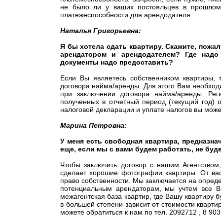
не было ли у ваших постояльцев в прошлом 
платежеспособности для арендодателя
Наталья Григорьевна:
Я бы хотела сдать квартиру. Скажите, пожа
арендатором и арендодателем? Где надо
документы надо предоставить?
Если Вы являетесь собственником квартиры, 
договора найма/аренды. Для этого Вам необхо
при заключении договора найма/аренды. Рег
полученных в отчетный период (текущий год)
налоговой декларации и уплате налогов вы може
Марина Петровна:
У меня есть свободная квартира, предназна
еще, если мы с вами будем работать, не буд
Чтобы заключить договор с нашим Агентством
сделает хорошие фотографии квартиры. От ва
право собственности. Мы заключается на опред
потенциальным арендаторам, мы учтем все 
межагентская база квартир, где Вашу квартиру б
в большей степени зависит от стоимости кварти
можете обратиться к нам по тел. 2092712 , 8 903