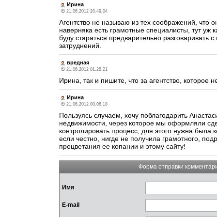
Ирина
21.06.2012 20.49.04
Агентство не называю из тех соображений, что он
наверняка есть грамотные специалисты, тут уж к
буду стараться предварительно разговаривать с 
затруднений.
вредная
21.06.2012 01.28.21
Ирина, так и пишите, что за агентство, которое
Ирина
21.06.2012 00.08.18
Пользуясь случаем, хочу поблагодарить Анастас
недвижимости, через которое мы оформляли сде
контролировать процесс, для этого нужна была 
если честно, нигде не получила грамотного, по
процветания ее копании и этому сайту!
Форма отправки комментар
Имя
E-mail