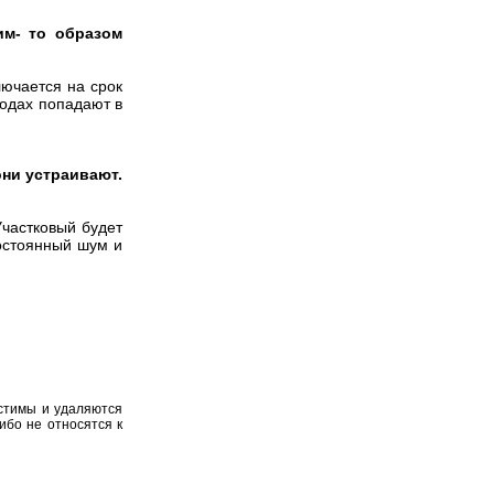
им- то образом
ючается на срок
ходах попадают в
они устраивают.
Участковый будет
остоянный шум и
устимы и удаляются
ибо не относятся к