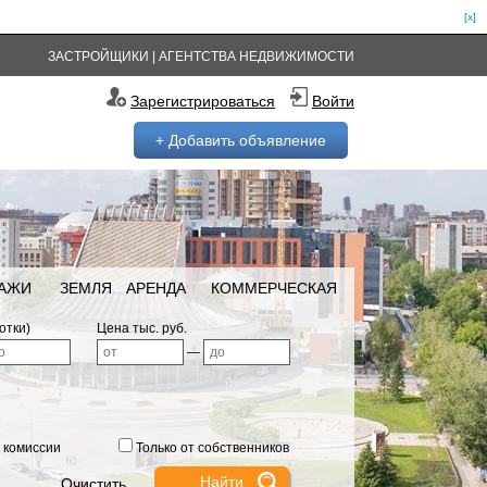
[x]
ЗАСТРОЙЩИКИ
|
АГЕНТСТВА НЕДВИЖИМОСТИ
Зарегистрироваться
Войти
+ Добавить объявление
РАЖИ
ЗЕМЛЯ
АРЕНДА
КОММЕРЧЕСКАЯ
отки)
Цена тыс. руб.
—
 комиссии
Только от собственников
Очистить