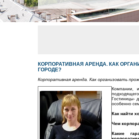
КОРПОРАТИВНАЯ АРЕНДА. КАК ОРГА
ГОРОДЕ?
Корпоративная аренда. Как организовать прож
Компании, 
подходящего
Гостиницы- 
особенно се
Как найти х
Чем корпор
Какие гар
корпоратив