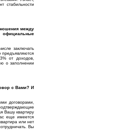
нт стабильности
отношения между
е официальные
числе заключать
е предъявляются
13% от доходов,
ию о заполнении
говор с Вами? И
ыми договорами,
 подтверждающие
ая Вашу квартиру
ас еще имеется
квартира или нет
сотрудничать. Вы