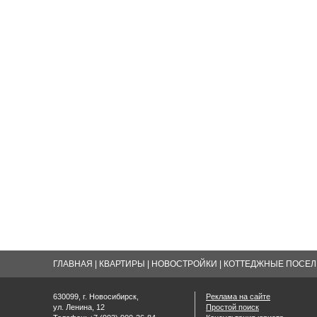
ГЛАВНАЯ
|
КВАРТИРЫ
|
НОВОСТРОЙКИ
|
КОТТЕДЖНЫЕ ПОСЕЛК
630099, г. Новосибирск,
Реклама на сайте
ул. Ленина, 12
Простой поиск