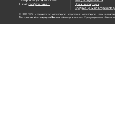
Телефон: +7 (903) 900-36-84
Консультация юриста
E-mail:
com@nn-baza.ru
Цены на квартиры
Средние цены на вторичном р
© 2008-2026 Недвижимость Новосибирска, квартиры в Новосибирске, цены на квартир
Материалы сайта защищены Законом об авторском праве. При цитировании обязатель