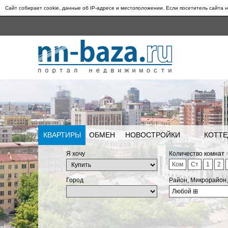
Сайт собирает cookie, данные об IP-адресе и местоположении. Если посетитель сайта н
КВАРТИРЫ
ОБМЕН
НОВОСТРОЙКИ
КОТТЕ
Я хочу
Количество комнат
Ком
Ст
1
2
Город
Район, Микрорайон
Любой
⊞