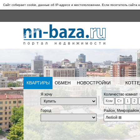
Сайт собирает cookie, данные об IP-адресе и местоположении. Если посетитель сайта н
КВАРТИРЫ
ОБМЕН
НОВОСТРОЙКИ
КОТТЕ
Я хочу
Количество комнат
Ком
Ст
1
2
Город
Район, Микрорайон
Любой
⊞