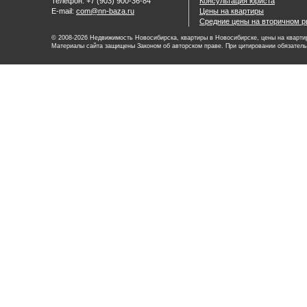
Телефон: +7 (903) 900-36-84
Консультация юриста
E-mail:
com@nn-baza.ru
Цены на квартиры
Средние цены на вторичном р
© 2008-2026 Недвижимость Новосибирска, квартиры в Новосибирске, цены на квартир
Материалы сайта защищены Законом об авторском праве. При цитировании обязатель