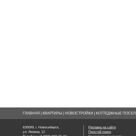
ГЛАВНАЯ
|
КВАРТИРЫ
|
НОВОСТРОЙКИ
|
КОТТЕДЖНЫЕ ПОСЕЛК
630099, г. Новосибирск,
Реклама на сайте
ул. Ленина, 12
Простой поиск