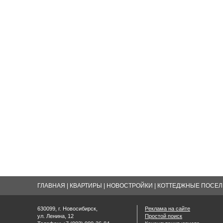
ГЛАВНАЯ
|
КВАРТИРЫ
|
НОВОСТРОЙКИ
|
КОТТЕДЖНЫЕ ПОСЕЛК
630099, г. Новосибирск,
Реклама на сайте
ул. Ленина, 12
Простой поиск