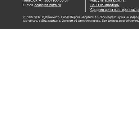
Телефон: +7 (903) 900-36-84
Консультация юриста
E-mail:
com@nn-baza.ru
Цены на квартиры
Средние цены на вторичном р
© 2008-2026 Недвижимость Новосибирска, квартиры в Новосибирске, цены на квартир
Материалы сайта защищены Законом об авторском праве. При цитировании обязатель