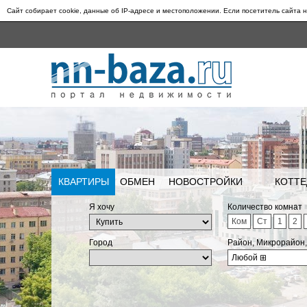
Сайт собирает cookie, данные об IP-адресе и местоположении. Если посетитель сайта н
КВАРТИРЫ
ОБМЕН
НОВОСТРОЙКИ
КОТТЕ
Я хочу
Количество комнат
Ком
Ст
1
2
Город
Район, Микрорайон
Любой
⊞