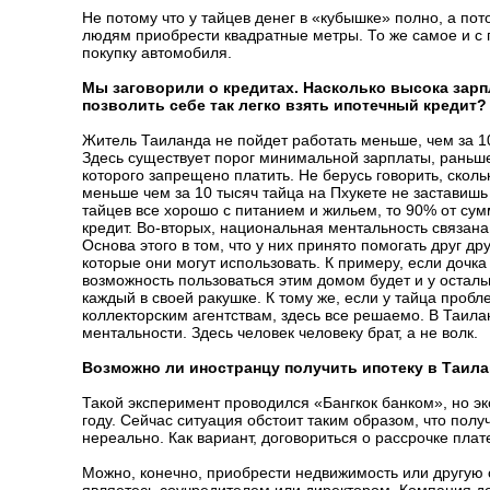
Не потому что у тайцев денег в «кубышке» полно, а пот
людям приобрести квадратные метры. То же самое и с 
покупку автомобиля.
Мы заговорили о кредитах. Насколько высока зарпл
позволить себе так легко взять ипотечный кредит?
Житель Таиланда не пойдет работать меньше, чем за 10
Здесь существует порог минимальной зарплаты, раньше 
которого запрещено платить. Не берусь говорить, скольк
меньше чем за 10 тысяч тайца на Пхукете не заставишь 
тайцев все хорошо с питанием и жильем, то 90% от сум
кредит. Во-вторых, национальная ментальность связан
Основа этого в том, что у них принято помогать друг дру
которые они могут использовать. К примеру, если дочка
возможность пользоваться этим домом будет и у остальн
каждый в своей ракушке. К тому же, если у тайца пробл
коллекторским агентствам, здесь все решаемо. В Таила
ментальности. Здесь человек человеку брат, а не волк.
Возможно ли иностранцу получить ипотеку в Таил
Такой эксперимент проводился «Бангкок банком», но 
году. Сейчас ситуация обстоит таким образом, что полу
нереально. Как вариант, договориться о рассрочке плат
Можно, конечно, приобрести недвижимость или другую 