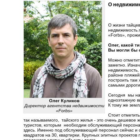
О недвижимо
О жизни тайцев
недвижимость.n
«Forbs», прожи
Олег, какой т
Вы могли бы 
Можно отметить
заметно. Изнач
недвижимость, 
районе пляжей
построить там 
самыми дорогим
Сегодня мы на
одноэтажную ви
Олег Куликов
К тому же земл
Директор агентства недвижимости
«Forbs»
Стоит отметить
так называемого, тайского жилья - это очень дешевое
туристов, которым необходим обслуживающий персонал. 
здесь. Именно под обслуживающий персонал сейчас и с
квадратов на 30, квартирки. Крупных элитных проектов 