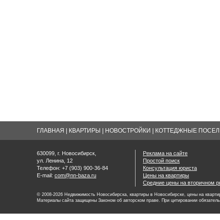
ГЛАВНАЯ
|
КВАРТИРЫ
|
НОВОСТРОЙКИ
|
КОТТЕДЖНЫЕ ПОСЕЛК
630099, г. Новосибирск,
Реклама на сайте
ул. Ленина, 12
Простой поиск
Телефон: +7 (903) 900-36-84
Консультация юриста
E-mail:
com@nn-baza.ru
Цены на квартиры
Средние цены на вторичном р
© 2008-2026 Недвижимость Новосибирска, квартиры в Новосибирске, цены на квартир
Материалы сайта защищены Законом об авторском праве. При цитировании обязатель