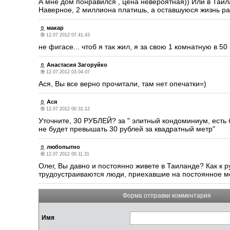
А мне дом понравился , цена невероятная)) Или в Таил
Наверное, 2 миллиона платишь, а оставшуюся жизнь р
макар
12.07.2012 07.41.43
не фигасе... чтоб я так жил, я за свою 1 комнатную в 50
Анастасия Загоруйко
12.07.2012 03.04.07
Ася, Вы все верно прочитали, там нет опечатки=)
Ася
12.07.2012 00.31.12
Уточните, 30 РУБЛЕЙ? за " элитный кондоминиум, есть б
не будет превышать 30 рублей за квадратный метр"
любопытно
12.07.2012 00.11.31
Олег, Вы давно и постоянно живете в Таиланде? Как к р
трудоустраиваются люди, приехавшие на постоянное м
Форма отправки комментария
Имя