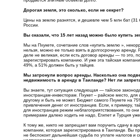
продаются элитные объекты долго.
Дорогая земля, это сколько, если не секрет?
Цены на землю разнятся, и дешевле чем 5 млн бат (31 б
России.
Вы сказали, что 15 лет назад можно было купить з
Мы на Пхукете, сочетание слов «купить землю », некор
нельзя, можно ее только взять в долгосрочную аренду.
деле не великая, если есть договор аренды — то это, по
зарегистрировать компанию. И уже эта тайская компани
49%, а 51% должен быть у тайцев.
Мы затронули вопрос аренды. Насколько она подве
недвижимость в аренду в Таиланде? Нет ли запрет
Вы знаете, тут ситуация следующая — тайское законода
иностранцам-инвесторам. Пхукет – райское место, для 
другому и быть не может. Бюджет самого Пхукете на 7
привлечения денег от иностранцев. Если, к примеру, т
для иностранцев режим неблагоприятствования, то они 
примерами далеко ходить не надо, Египет и Турция уж
К тому же, никто не запрещает вам поручить сдачу в а
компании, которая зарегистрирована в Таиланде. Вы пр
не беспокоит дальнейшая судьба по уплате налогов и