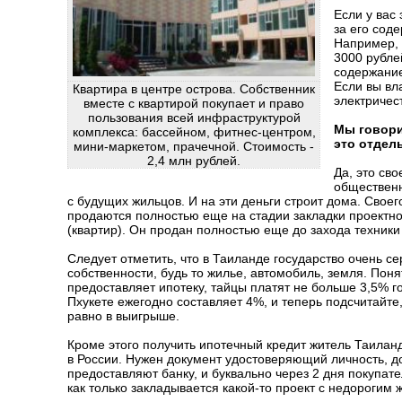
Если у вас
за его сод
Например, е
3000 рубле
содержание
Если вы вл
Квартира в центре острова. Собственник
электричест
вместе с квартирой покупает и право
пользования всей инфраструктурой
Мы говори
комплекса: бассейном, фитнес-центром,
это отдел
мини-маркетом, прачечной. Стоимость -
2,4 млн рублей.
Да, это св
общественн
с будущих жильцов. И на эти деньги строит дома. Своег
продаются полностью еще на стадии закладки проектно
(квартир). Он продан полностью еще до захода техники 
Следует отметить, что в Таиланде государство очень с
собственности, будь то жилье, автомобиль, земля. Поня
предоставляет ипотеку, тайцы платят не больше 3,5% г
Пхукете ежегодно составляет 4%, и теперь подсчитайте,
равно в выигрыше.
Кроме этого получить ипотечный кредит житель Таиланд
в России. Нужен документ удостоверяющий личность, д
предоставляют банку, и буквально через 2 дня покупат
как только закладывается какой-то проект с недорогим