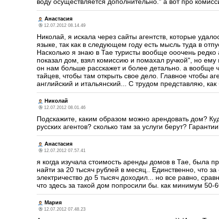
воду осуществляется дополнительно." а вот про комисс
Анастасия
12.07.2012 08.14.49
Николай, я искала через сайты агентств, которые удало
языке, так как в следующем году есть мысль туда в отп
Насколько я знаю в Тае туристы вообще ооочень редко 
показал дом, взял комиссию и помахал ручкой", но ем
он нам больше расскажет и более детально. а вообще чи
тайцев, чтобы там открыть свое дело. Главное чтобы аг
английский и итальянский... С трудом представляю, как
Николай
12.07.2012 08.01.46
Подскажите, каким образом можно арендовать дом? Куд
русских агентов? сколько там за услуги берут? Гаранти
Анастасия
12.07.2012 07.57.41
я когда изучала стоимость аренды домов в Тае, была 
найти за 20 тысяч рублей в месяц.. Единственно, что за
электричество до 5 тысяч доходил... но все равно, сра
что здесь за такой дом попросили бы. как минимум 50-6
Мария
12.07.2012 07.48.23