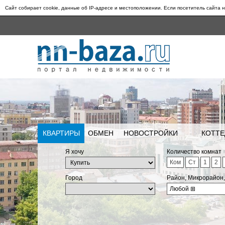
Сайт собирает cookie, данные об IP-адресе и местоположении. Если посетитель сайта н
КВАРТИРЫ
ОБМЕН
НОВОСТРОЙКИ
КОТТЕ
Я хочу
Количество комнат
Ком
Ст
1
2
Город
Район, Микрорайон
Любой
⊞