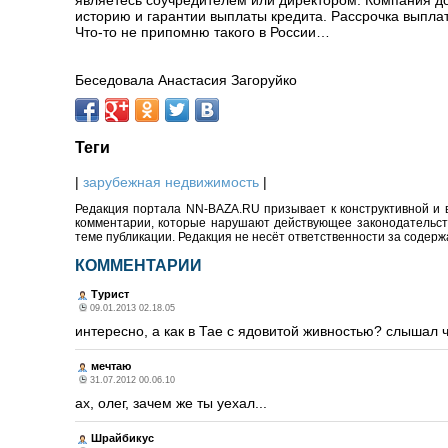
являетесь соучредителем или директором. Компания до
историю и гарантии выплаты кредита. Рассрочка выплат
Что-то не припомню такого в России…
Беседовала Анастасия Загоруйко
Теги
|
зарубежная недвижимость
|
Редакция портала NN-BAZA.RU призывает к конструктивной и 
комментарии, которые нарушают действующее законодательство
теме публикации. Редакция не несёт ответственности за содер
КОММЕНТАРИИ
Турист
09.01.2013 02.18.05
интересно, а как в Тае с ядовитой живностью? слышал 
мечтаю
31.07.2012 00.06.10
ах, олег, зачем же ты уехал...
Шрайбикус