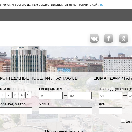
е хочет, чтобы его данные обрабатывались, он может покинуть сайт.
[x]
КОТТЕДЖНЫЕ ПОСЕЛКИ / ТАУНХАУСЫ
ДОМА / ДАЧИ / ГА
 комнат
Площадь кв.м.
Площадь участка (с
1
2
3
4
5
—
—
рорайон, Метро
Улица
Дом
Без
Подробный поиск
▼