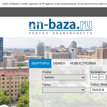
Сайт собирает cookie, данные об IP-адресе и местоположении. Если посетитель сайта н
КВАРТИРЫ
ОБМЕН
НОВОСТРОЙКИ
Я хочу
Количество
Ком
Ст
Город
Район, Мик
Любой
⊞