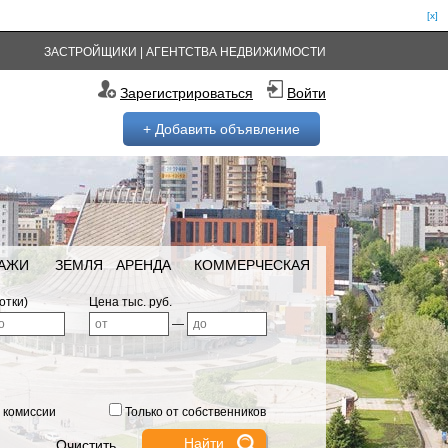
[x]
ЗАСТРОЙЩИКИ
|
АГЕНТСТВА НЕДВИЖИМОСТИ
Зарегистрироваться
Войти
+ Добавить объявление
РАЖИ
ЗЕМЛЯ
АРЕНДА
КОММЕРЧЕСКАЯ
отки)
Цена тыс. руб.
—
 комиссии
Только от собственников
Очистить