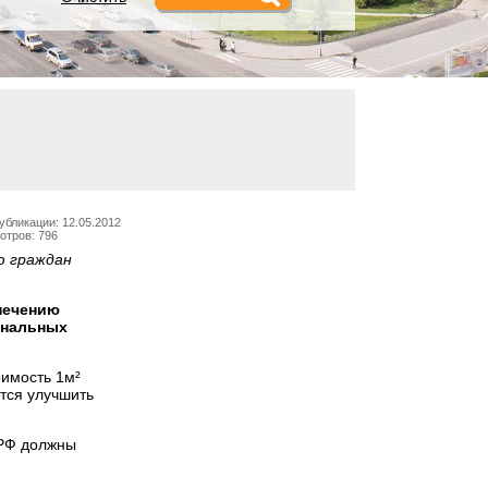
убликации: 12.05.2012
отров: 796
ю граждан
печению
унальных
оимость 1м²
тся улучшить
 РФ должны