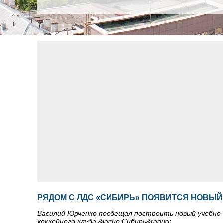
РЯДОМ С ЛДС «СИБИРЬ» ПОЯВИТСЯ НОВЫЙ
Василий Юрченко пообещал построить новый учебно-
хоккейного клуба &laquo;Сибирь&raquo;.