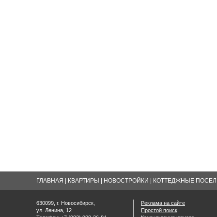
ГЛАВНАЯ
|
КВАРТИРЫ
|
НОВОСТРОЙКИ
|
КОТТЕДЖНЫЕ ПОСЕЛК
630099, г. Новосибирск,
Реклама на сайте
ул. Ленина, 12
Простой поиск