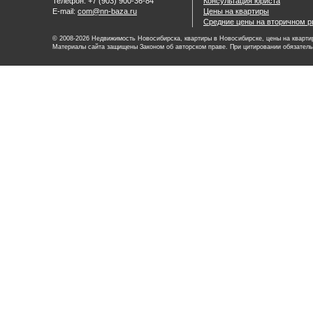
Телефон: +7 (903) 900-36-84
Консультация юриста
E-mail:
com@nn-baza.ru
Цены на квартиры
Средние цены на вторичном р
© 2008-2026 Недвижимость Новосибирска, квартиры в Новосибирске, цены на квартир
Материалы сайта защищены Законом об авторском праве. При цитировании обязатель