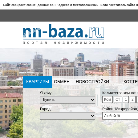
Сайт собирает cookie, данные об IP-адресе и местоположении. Если посетитель сайта н
КВАРТИРЫ
ОБМЕН
НОВОСТРОЙКИ
КОТТЕ
Я хочу
Количество комнат
Ком
Ст
1
2
Город
Район, Микрорайон
Любой
⊞