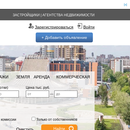
[x]
ЗАСТРОЙЩИКИ
|
АГЕНТСТВА НЕДВИЖИМОСТИ
Зарегистрироваться
Войти
+ Добавить объявление
РАЖИ
ЗЕМЛЯ
АРЕНДА
КОММЕРЧЕСКАЯ
отки)
Цена тыс. руб.
—
 комиссии
Только от собственников
Очистить