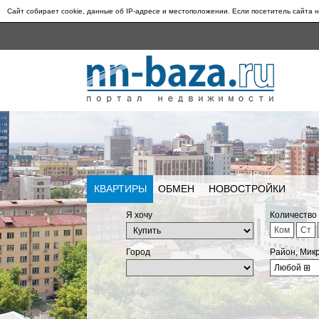
Сайт собирает cookie, данные об IP-адресе и местоположении. Если посетитель сайта н
КВАРТИРЫ
ОБМЕН
НОВОСТРОЙКИ
Я хочу
Количество
Ком
Ст
Город
Район, Мик
Любой
⊞