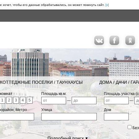
е хочет, чтобы его данные обрабатывались, он может покинуть сайт.
[x]
КОТТЕДЖНЫЕ ПОСЕЛКИ / ТАУНХАУСЫ
ДОМА / ДАЧИ / ГА
 комнат
Площадь кв.м.
Площадь участка (с
1
2
3
4
5
—
—
рорайон, Метро
Улица
Дом
Без
Подробный поиск
▼