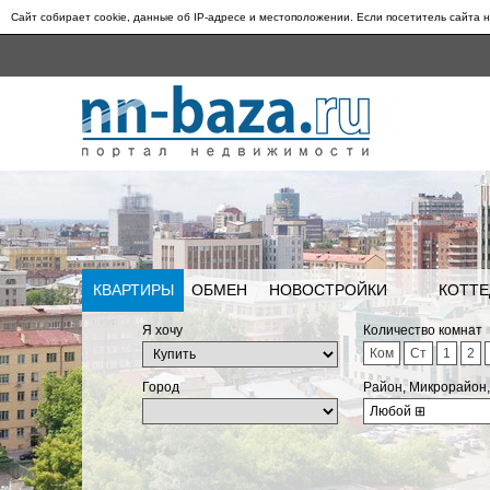
Сайт собирает cookie, данные об IP-адресе и местоположении. Если посетитель сайта н
КВАРТИРЫ
ОБМЕН
НОВОСТРОЙКИ
КОТТЕ
Я хочу
Количество комнат
Ком
Ст
1
2
Город
Район, Микрорайон
Любой
⊞