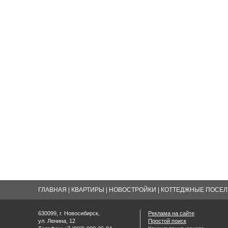
ГЛАВНАЯ
|
КВАРТИРЫ
|
НОВОСТРОЙКИ
|
КОТТЕДЖНЫЕ ПОСЕЛК
630099, г. Новосибирск,
Реклама на сайте
ул. Ленина, 12
Простой поиск