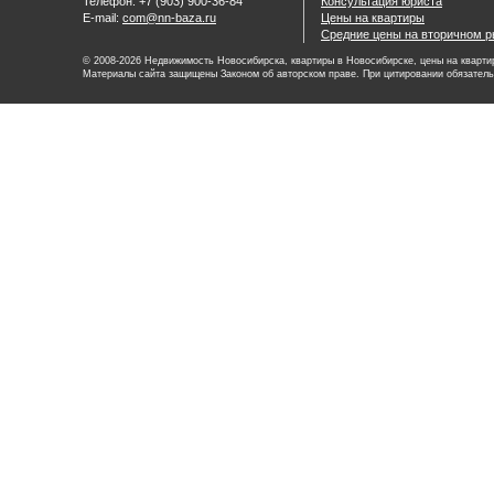
Телефон: +7 (903) 900-36-84
Консультация юриста
E-mail:
com@nn-baza.ru
Цены на квартиры
Средние цены на вторичном р
© 2008-2026 Недвижимость Новосибирска, квартиры в Новосибирске, цены на квартир
Материалы сайта защищены Законом об авторском праве. При цитировании обязатель