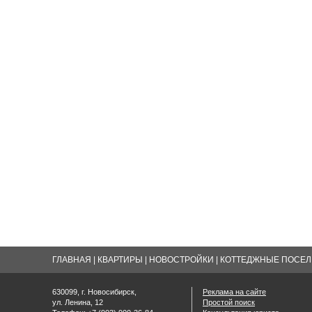
ГЛАВНАЯ
|
КВАРТИРЫ
|
НОВОСТРОЙКИ
|
КОТТЕДЖНЫЕ ПОСЕЛК
630099, г. Новосибирск,
Реклама на сайте
ул. Ленина, 12
Простой поиск