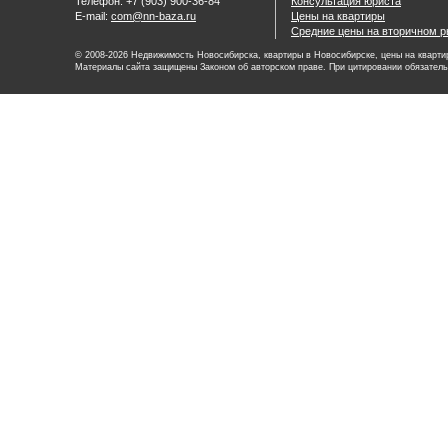
Телефон: +7 (903) 900-36-84
Консультация юриста
E-mail:
com@nn-baza.ru
Цены на квартиры
Средние цены на вторичном р
© 2008-2026 Недвижимость Новосибирска, квартиры в Новосибирске, цены на квартир
Материалы сайта защищены Законом об авторском праве. При цитировании обязатель