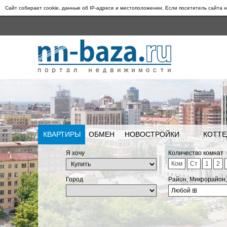
Сайт собирает cookie, данные об IP-адресе и местоположении. Если посетитель сайта н
КВАРТИРЫ
ОБМЕН
НОВОСТРОЙКИ
КОТТЕ
Я хочу
Количество комнат
Ком
Ст
1
2
Город
Район, Микрорайон
Любой
⊞