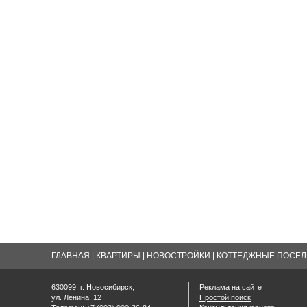
ГЛАВНАЯ
|
КВАРТИРЫ
|
НОВОСТРОЙКИ
|
КОТТЕДЖНЫЕ ПОСЕЛК
630099, г. Новосибирск,
Реклама на сайте
ул. Ленина, 12
Простой поиск