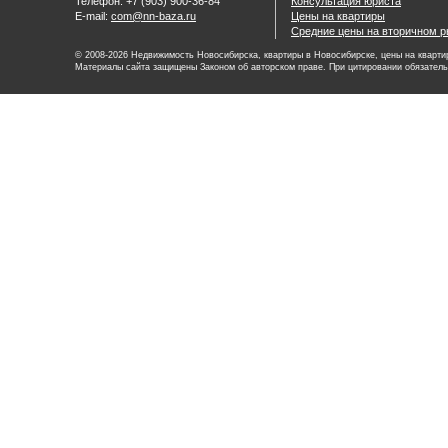
Телефон: +7 (903) 900-36-84
Консультация юриста
E-mail:
com@nn-baza.ru
Цены на квартиры
Средние цены на вторичном р
© 2008-2026 Недвижимость Новосибирска, квартиры в Новосибирске, цены на квартир
Материалы сайта защищены Законом об авторском праве. При цитировании обязатель