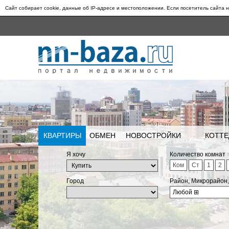
Сайт собирает cookie, данные об IP-адресе и местоположении. Если посетитель сайта н
КВАРТИРЫ
ОБМЕН
НОВОСТРОЙКИ
КОТТЕ
Я хочу
Количество комнат
Ком
Ст
1
2
Город
Район, Микрорайон
Любой
⊞