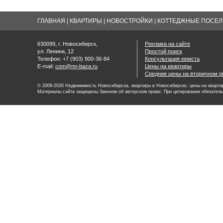
ГЛАВНАЯ
|
КВАРТИРЫ
|
НОВОСТРОЙКИ
|
КОТТЕДЖНЫЕ ПОСЕЛК
630099, г. Новосибирск,
Реклама на сайте
ул. Ленина, 12
Простой поиск
Телефон: +7 (903) 900-36-84
Консультация юриста
E-mail:
com@nn-baza.ru
Цены на квартиры
Средние цены на вторичном р
© 2008-2026 Недвижимость Новосибирска, квартиры в Новосибирске, цены на квартир
Материалы сайта защищены Законом об авторском праве. При цитировании обязатель