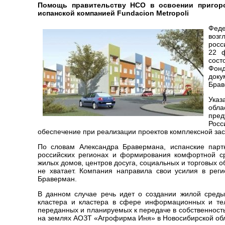
Помощь правительству НСО в освоении пригор
испанской компанией Fundacion Metropoli
Фед
воз
росс
22 ф
сост
Фон
док
Брав
Указ
обл
пред
Рос
обеспечение при реализации проектов комплексной за
По словам Александра Бравермана, испанские пар
российских регионах и формирования комфортной ср
жилых домов, центров досуга, социальных и торговых о
не хватает. Компания направила свои усилия в реги
Браверман.
В данном случае речь идет о создании жилой среды
кластера и кластера в сфере информационных и тел
переданных и планируемых к передаче в собственнос
на землях АОЗТ «Агрофирма Иня» в Новосибирской обл