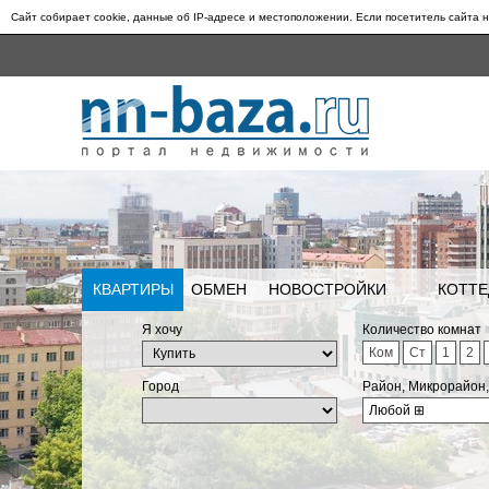
Сайт собирает cookie, данные об IP-адресе и местоположении. Если посетитель сайта н
КВАРТИРЫ
ОБМЕН
НОВОСТРОЙКИ
КОТТЕ
Я хочу
Количество комнат
Ком
Ст
1
2
Город
Район, Микрорайон
Любой
⊞