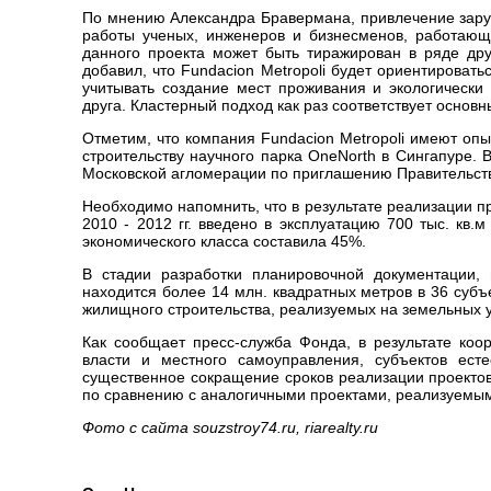
По мнению Александра Бравермана, привлечение заруб
работы ученых, инженеров и бизнесменов, работающ
данного проекта может быть тиражирован в ряде дру
добавил, что Fundacion Metropoli будет ориентировать
учитывать создание мест проживания и экологически
друга. Кластерный подход как раз соответствует осно
Отметим, что компания Fundacion Metropoli имеют оп
строительству научного парка OneNorth в Сингапуре.
Московской агломерации по приглашению Правительст
Необходимо напомнить, что в результате реализации 
2010 - 2012 гг. введено в эксплуатацию 700 тыс. кв
экономического класса составила 45%.
В стадии разработки планировочной документации, 
находится более 14 млн. квадратных метров в 36 субъ
жилищного строительства, реализуемых на земельных 
Как сообщает пресс-служба Фонда, в результате коо
власти и местного самоуправления, субъектов есте
существенное сокращение сроков реализации проектов
по сравнению с аналогичными проектами, реализуемы
Фото с сайта souzstroy74.ru, riarealty.ru