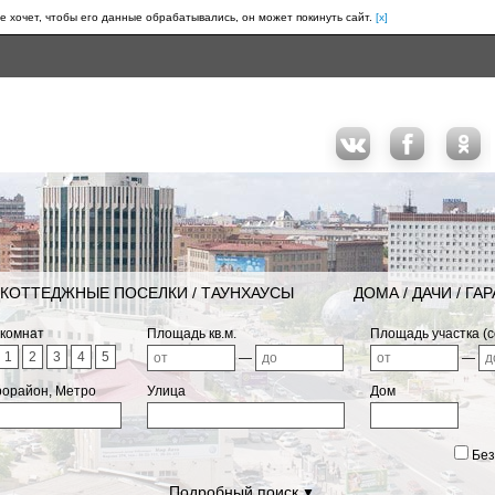
е хочет, чтобы его данные обрабатывались, он может покинуть сайт.
[x]
КОТТЕДЖНЫЕ ПОСЕЛКИ / ТАУНХАУСЫ
ДОМА / ДАЧИ / ГА
 комнат
Площадь кв.м.
Площадь участка (с
1
2
3
4
5
—
—
рорайон, Метро
Улица
Дом
Без
Подробный поиск
▼