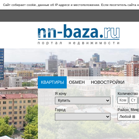
Сайт собирает cookie, данные об IP-адресе и местоположении. Если посетитель сайта н
КВАРТИРЫ
ОБМЕН
НОВОСТРОЙКИ
Я хочу
Количество
Ком
Ст
Город
Район, Мик
Любой
⊞