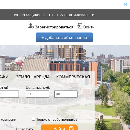
[x]
ЗАСТРОЙЩИКИ
|
АГЕНТСТВА НЕДВИЖИМОСТИ
Зарегистрироваться
Войти
+ Добавить объявление
РАЖИ
ЗЕМЛЯ
АРЕНДА
КОММЕРЧЕСКАЯ
отки)
Цена тыс. руб.
—
 комиссии
Только от собственников
Очистить