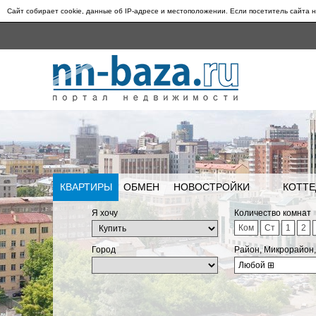
Сайт собирает cookie, данные об IP-адресе и местоположении. Если посетитель сайта н
КВАРТИРЫ
ОБМЕН
НОВОСТРОЙКИ
КОТТЕ
Я хочу
Количество комнат
Ком
Ст
1
2
Город
Район, Микрорайон
Любой
⊞