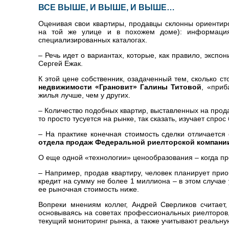
ВСЕ ВЫШЕ, И ВЫШЕ, И ВЫШЕ…
Оценивая свои квартиры, продавцы склонны ориентиро
на той же улице и в похожем доме): информаци
специализированных каталогах.
– Речь идет о вариантах, которые, как правило, эксп
Сергей Ежак.
К этой цене собственник, озадаченный тем, сколько с
недвижимости «Грановит» Галины Титовой
, «приб
жилья лучше, чем у других.
– Количество подобных квартир, выставленных на прода
то просто тусуется на рынке, так сказать, изучает спро
– На практике конечная стоимость сделки отличаетс
отдела продаж Федеральной риелторской компани
О еще одной «технологии» ценообразования – когда пр
– Например, продав квартиру, человек планирует при
кредит на сумму не более 1 миллиона – в этом случае
ее рыночная стоимость ниже.
Вопреки мнениям коллег, Андрей Сверликов считает
основываясь на советах профессиональных риелторов,
текущий мониторинг рынка, а также учитывают реальну