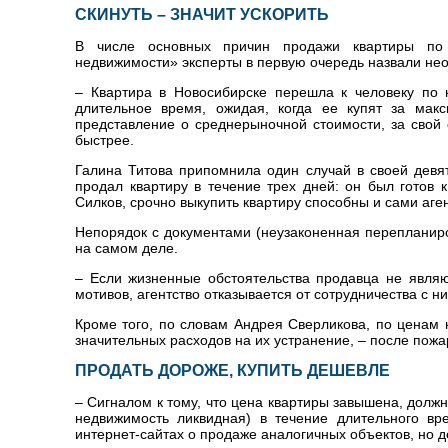
СКИНУТЬ – ЗНАЧИТ УСКОРИТЬ
В числе основных причин продажи квартиры по
недвижимости» эксперты в первую очередь назвали нео
– Квартира в Новосибирске перешла к человеку по 
длительное время, ожидая, когда ее купят за мак
представление о среднерыночной стоимости, за свой 
быстрее.
Галина Титова припомнила один случай в своей девят
продал квартиру в течение трех дней: он был готов 
Силков, срочно выкупить квартиру способны и сами аге
Непорядок с документами (неузаконенная перепланиро
на самом деле.
– Если жизненные обстоятельства продавца не являю
мотивов, агентство отказывается от сотрудничества с н
Кроме того, по словам Андрея Сверликова, по ценам
значительных расходов на их устранение, – после пожар
ПРОДАТЬ ДОРОЖЕ, КУПИТЬ ДЕШЕВЛЕ
– Сигналом к тому, что цена квартиры завышена, должно
недвижимость ликвидная) в течение длительного вр
интернет-сайтах о продаже аналогичных объектов, но 