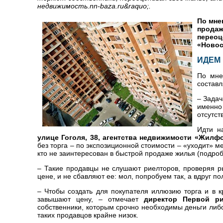
недвижимость.nn-baza.ru&raquo;.
По мне
продаж
переоц
«Новос
ИДЕМ
По мне
составл
– Задач
именно
отсутст
Идти н
улице Гоголя, 38, агентства недвижимости «Жилф
без торга – по экспозиционной стоимости – «уходит» м
кто не заинтересован в быстрой продаже жилья (подроб
– Такие продавцы не слушают риелторов, проверяя р
цене, и не сбавляют ее: мол, попробуем так, а вдруг п
– Чтобы создать для покупателя иллюзию торга и в к
завышают цену, – отмечает
директор Первой р
собственники, которым срочно необходимы деньги либо
таких продавцов крайне низок.