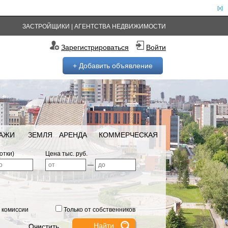
[x]
ЗАСТРОЙЩИКИ
|
АГЕНТСТВА НЕДВИЖИМОСТИ
Зарегистрироваться
Войти
+ Добавить объявление
РАЖИ
ЗЕМЛЯ
АРЕНДА
КОММЕРЧЕСКАЯ
отки)
Цена тыс. руб.
—
 комиссии
Только от собственников
Очистить