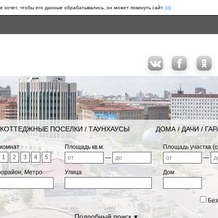
е хочет, чтобы его данные обрабатывались, он может покинуть сайт.
[x]
КОТТЕДЖНЫЕ ПОСЕЛКИ / ТАУНХАУСЫ
ДОМА / ДАЧИ / ГА
 комнат
Площадь кв.м.
Площадь участка (с
1
2
3
4
5
—
—
рорайон, Метро
Улица
Дом
Без
Подробный поиск
▼