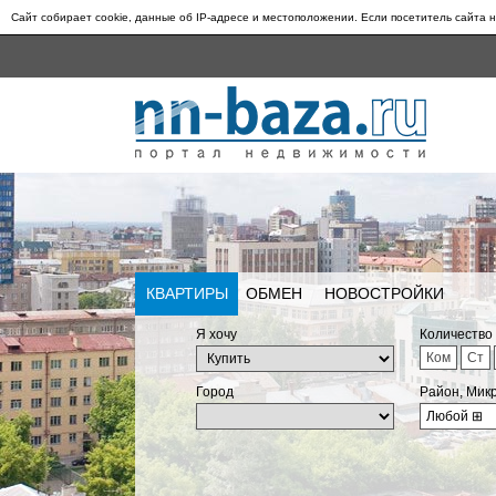
Сайт собирает cookie, данные об IP-адресе и местоположении. Если посетитель сайта н
КВАРТИРЫ
ОБМЕН
НОВОСТРОЙКИ
Я хочу
Количество
Ком
Ст
Город
Район, Мик
Любой
⊞