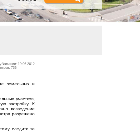
убликации: 19.06.2012
отров: 736
те земельных и
льных участков,
ую застройку. К
жно возведение
 метра разрешено
тому следите за