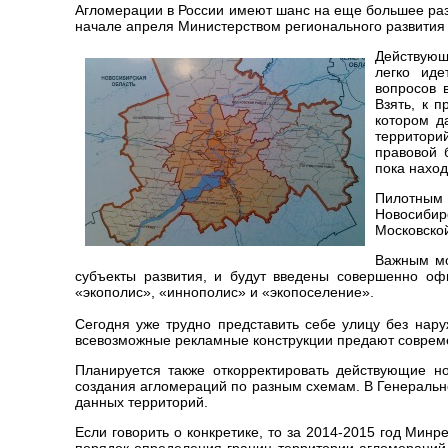
Агломерации в России имеют шанс на еще большее разв
начале апреля Министерством регионального развития
Действующ
легко ид
вопросов 
Взять, к 
котором д
территори
правовой 
пока наход
Пилотным 
Новосибир
Московской
Важным мо
субъекты развития, и будут введены совершенно оф
«экополис», «иннополис» и «экопоселение».
Сегодня уже трудно представить себе улицу без нар
всевозможные рекламные конструкции предают совреме
Планируется также откорректировать действующие н
создания агломераций по разным схемам. В Генеральн
данных территорий.
Если говорить о конкретике, то за 2014-2015 год Ми