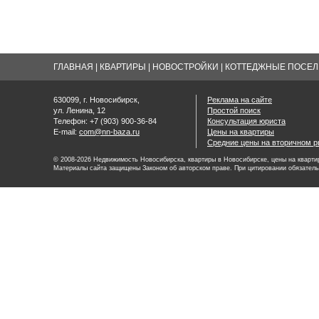
ГЛАВНАЯ
|
КВАРТИРЫ
|
НОВОСТРОЙКИ
|
КОТТЕДЖНЫЕ ПОСЕЛК
630099, г. Новосибирск,
Реклама на сайте
ул. Ленина, 12
Простой поиск
Телефон: +7 (903) 900-36-84
Консультация юриста
E-mail:
com@nn-baza.ru
Цены на квартиры
Средние цены на вторичном р
© 2008-2026 Недвижимость Новосибирска, квартиры в Новосибирске, цены на квартир
Материалы сайта защищены Законом об авторском праве. При цитировании обязатель