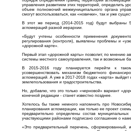
порядок определения границ территории агломераций 
управления развитием этих территорий, определить у
объем полномочий межмуниципального органа управл
смогут воспользоваться, как «новички», так и уже суще
В этот же период (2014-2015 год) будут выбраны 
агломераций разной иерархии.
«Будут учтены особенности применения документо
регулирования (контроля), выявлены проблемы и «узк
«дорожной карте».
Первый этап «дорожной карты» позволит, по мнению а
системы местного самоуправления, так и возможные б
В 2015-2016 году планируется перейти к таком
усовершенствовать механизм бюджетного финансиров
агломераций. А уже в 2017-2018 годах «карта» выйдет 
землепользования и градостроительства.
Но, добавлю, что это только «черновой» вариант «до
конечной редакции - станет известно позднее.
Хотелось бы также немного напомнить про Новосиби
планирования агломерации, как только ее проект схем
предварительно определены состав муниципальных
участвующими районами подписано соглашение о наме
«Это предварительный перечень, сформированный, и