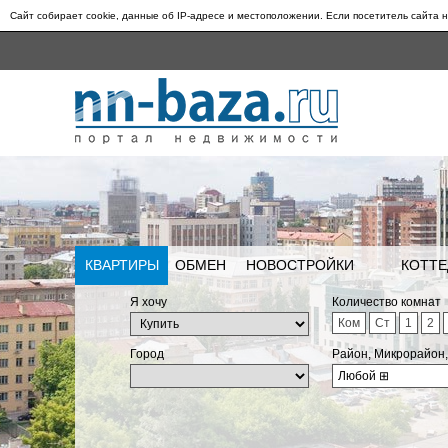
Сайт собирает cookie, данные об IP-адресе и местоположении. Если посетитель сайта н
КВАРТИРЫ
ОБМЕН
НОВОСТРОЙКИ
КОТТЕ
Я хочу
Количество комнат
Ком
Ст
1
2
Город
Район, Микрорайон
Любой
⊞