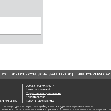
ПОСЕЛКИ / ТАУНХАУСЫ
|
ДОМА / ДАЧИ / ГАРАЖИ
|
ЗЕМЛЯ
|
КОММЕРЧЕСКА
Азбука недвижимости
Новости компаний
Зарубежная недвижимость
Строительство
оричном рынке
Консультация юриста
на квартиры, дома, коттеджи, новостройки, аренда и продажа квартир в Новосибирске
 обязательна ссылка на первоисточник информации. Сайт не несет ответственности за содержание ре