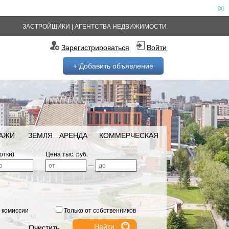
[x]
ЗАСТРОЙЩИКИ
|
АГЕНТСТВА НЕДВИЖИМОСТИ
Зарегистрироваться
Войти
+ Добавить объявление
РАЖИ
ЗЕМЛЯ
АРЕНДА
КОММЕРЧЕСКАЯ
отки)
Цена тыс. руб.
—
 комиссии
Только от собственников
Очистить