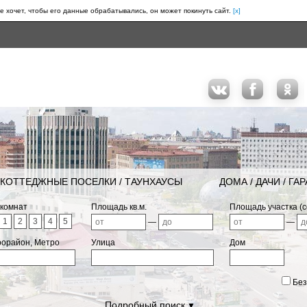
е хочет, чтобы его данные обрабатывались, он может покинуть сайт.
[x]
КОТТЕДЖНЫЕ ПОСЕЛКИ / ТАУНХАУСЫ
ДОМА / ДАЧИ / ГА
 комнат
Площадь кв.м.
Площадь участка (с
1
2
3
4
5
—
—
рорайон, Метро
Улица
Дом
Без
Подробный поиск
▼