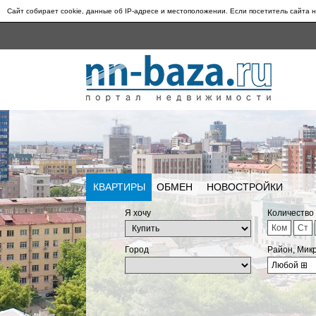
Сайт собирает cookie, данные об IP-адресе и местоположении. Если посетитель сайта н
КВАРТИРЫ
ОБМЕН
НОВОСТРОЙКИ
Я хочу
Количество
Ком
Ст
Город
Район, Мик
Любой
⊞