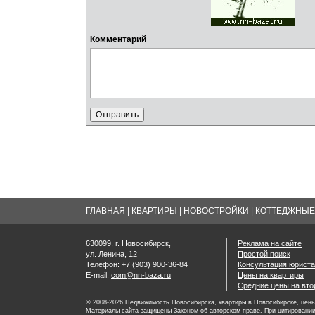
Комментарий
ГЛАВНАЯ
|
КВАРТИРЫ
|
НОВОСТРОЙКИ
|
КОТТЕДЖНЫЕ 
630099, г. Новосибирск,
Реклама на сайте
ул. Ленина, 12
Простой поиск
Телефон: +7 (903) 900-36-84
Консультация юриста
E-mail:
com@nn-baza.ru
Цены на квартиры
Средние цены на вт
© 2008-2026 Недвижимость Новосибирска, квартиры в Новосибирске, цены 
Материалы сайта защищены Законом об авторском праве. При цитировании