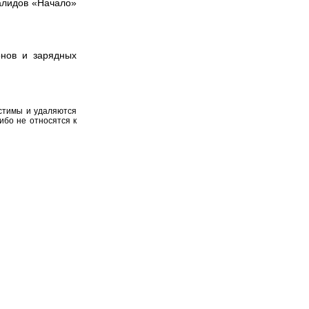
алидов «Начало»
онов и зарядных
устимы и удаляются
ибо не относятся к