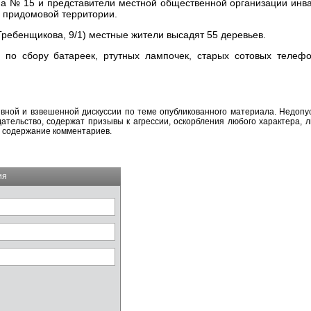
ома № 15 и представители местной общественной организации инв
 придомовой территории.
ребенщикова, 9/1) местные жители высадят 55 деревьев.
 по сбору батареек, ртутных лампочек, старых сотовых телеф
вной и взвешенной дискуссии по теме опубликованного материала. Недоп
тельство, содержат призывы к агрессии, оскорбления любого характера, л
а содержание комментариев.
ия