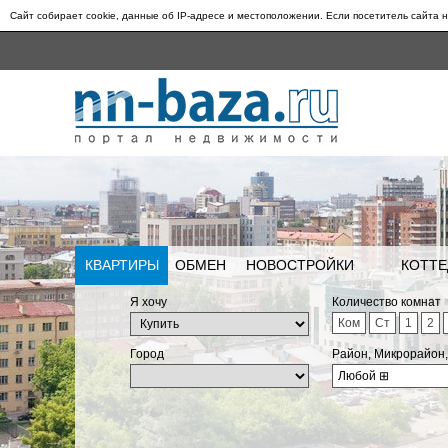
Сайт собирает cookie, данные об IP-адресе и местоположении. Если посетитель сайта н
КВАРТИРЫ
ОБМЕН
НОВОСТРОЙКИ
КОТТЕ
Я хочу
Количество комнат
Ком
Ст
1
2
Город
Район, Микрорайон
Любой
⊞