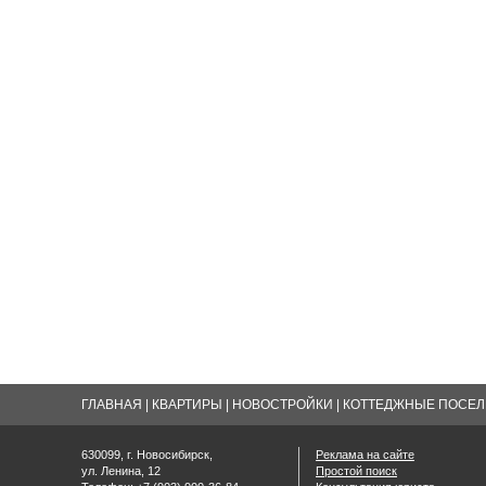
ГЛАВНАЯ
|
КВАРТИРЫ
|
НОВОСТРОЙКИ
|
КОТТЕДЖНЫЕ ПОСЕЛК
630099, г. Новосибирск,
Реклама на сайте
ул. Ленина, 12
Простой поиск