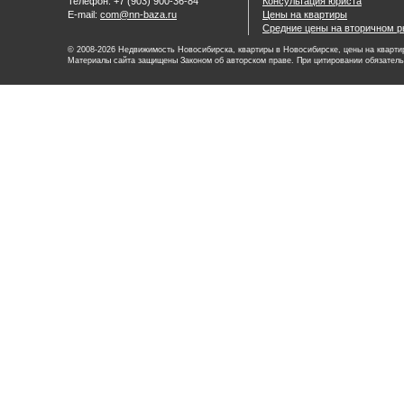
Телефон: +7 (903) 900-36-84
Консультация юриста
E-mail:
com@nn-baza.ru
Цены на квартиры
Средние цены на вторичном р
© 2008-2026 Недвижимость Новосибирска, квартиры в Новосибирске, цены на квартир
Материалы сайта защищены Законом об авторском праве. При цитировании обязатель