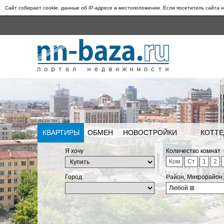
Сайт собирает cookie, данные об IP-адресе и местоположении. Если посетитель сайта н
КВАРТИРЫ
ОБМЕН
НОВОСТРОЙКИ
КОТТЕ
Я хочу
Количество комнат
Ком
Ст
1
2
Город
Район, Микрорайон
Любой
⊞