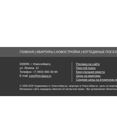
ГЛАВНАЯ
|
КВАРТИРЫ
|
НОВОСТРОЙКИ
|
КОТТЕДЖНЫЕ ПОСЕЛК
630099, г. Новосибирск,
Реклама на сайте
ул. Ленина, 12
Простой поиск
Телефон: +7 (903) 900-36-84
Консультация юриста
E-mail:
com@nn-baza.ru
Цены на квартиры
Средние цены на вторичном р
© 2008-2026 Недвижимость Новосибирска, квартиры в Новосибирске, цены на квартир
Материалы сайта защищены Законом об авторском праве. При цитировании обязатель