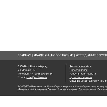
ГЛАВНАЯ
|
КВАРТИРЫ
|
НОВОСТРОЙКИ
|
КОТТЕДЖНЫЕ ПОСЕЛК
630099, г. Новосибирск,
Реклама на сайте
ул. Ленина, 12
Простой поиск
Телефон: +7 (903) 900-36-84
Консультация юриста
E-mail:
com@nn-baza.ru
Цены на квартиры
Средние цены на вторичном р
© 2008-2026 Недвижимость Новосибирска, квартиры в Новосибирске, цены на квартир
Материалы сайта защищены Законом об авторском праве. При цитировании обязатель