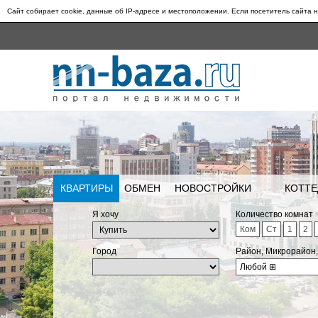
Сайт собирает cookie, данные об IP-адресе и местоположении. Если посетитель сайта н
КВАРТИРЫ
ОБМЕН
НОВОСТРОЙКИ
КОТТЕ
Я хочу
Количество комнат
Ком
Ст
1
2
Город
Район, Микрорайон
Любой
⊞