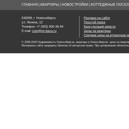
ГЛАВНАЯ
|
КВАРТИРЫ
|
НОВОСТРОЙКИ
|
КОТТЕДЖНЫЕ ПОСЕЛК
630099, г. Новосибирск,
Реклама на сайте
ул. Ленина, 12
Простой поиск
Телефон: +7 (903) 900-36-84
Консультация юриста
E-mail:
com@nn-baza.ru
Цены на квартиры
Средние цены на вторичном р
© 2008-2026 Недвижимость Новосибирска, квартиры в Новосибирске, цены на квартир
Материалы сайта защищены Законом об авторском праве. При цитировании обязатель