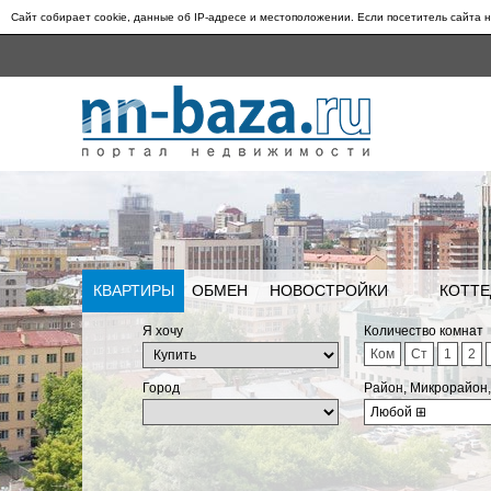
Сайт собирает cookie, данные об IP-адресе и местоположении. Если посетитель сайта н
КВАРТИРЫ
ОБМЕН
НОВОСТРОЙКИ
КОТТЕ
Я хочу
Количество комнат
Ком
Ст
1
2
Город
Район, Микрорайон
Любой
⊞