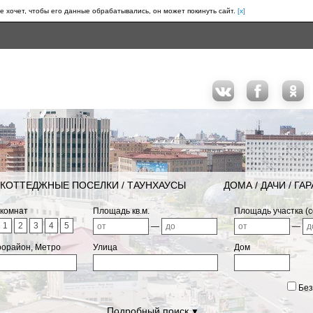
е хочет, чтобы его данные обрабатывались, он может покинуть сайт.
[x]
КОТТЕДЖНЫЕ ПОСЕЛКИ / ТАУНХАУСЫ
ДОМА / ДАЧИ / ГА
 комнат
Площадь кв.м.
Площадь участка (с
1
2
3
4
5
—
—
рорайон, Метро
Улица
Дом
Без
Подробный поиск
▼