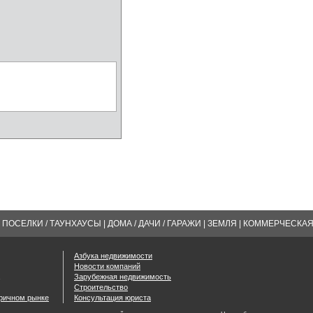
ПОСЕЛКИ / ТАУНХАУСЫ
|
ДОМА / ДАЧИ / ГАРАЖИ
|
ЗЕМЛЯ
|
КОММЕРЧЕСКА
Азбука недвижимости
Новости компаний
Зарубежная недвижимость
Строительство
оричном рынке
Консультация юриста