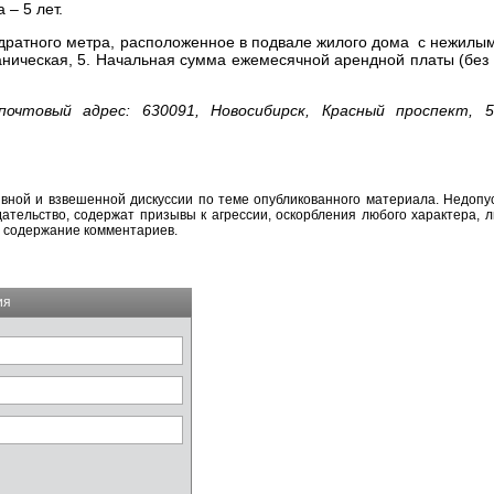
 – 5 лет.
дратного метра, расположенное в подвале жилого дома с нежил
аническая, 5. Начальная сумма ежемесячной арендной платы (без
почтовый адрес: 630091, Новосибирск, Красный проспект, 
вной и взвешенной дискуссии по теме опубликованного материала. Недоп
тельство, содержат призывы к агрессии, оскорбления любого характера, л
а содержание комментариев.
ия