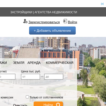
[x]
ЗАСТРОЙЩИКИ
|
АГЕНТСТВА НЕДВИЖИМОСТИ
Зарегистрироваться
Войти
+ Добавить объявление
РАЖИ
ЗЕМЛЯ
АРЕНДА
КОММЕРЧЕСКАЯ
отки)
Цена тыс. руб.
—
 комиссии
Только от собственников
Очистить