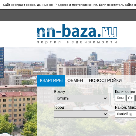
Сайт собирает cookie, данные об IP-адресе и местоположении. Если посетитель сайта н
КВАРТИРЫ
ОБМЕН
НОВОСТРОЙКИ
Я хочу
Количество
Ком
Ст
Город
Район, Мик
Любой
⊞