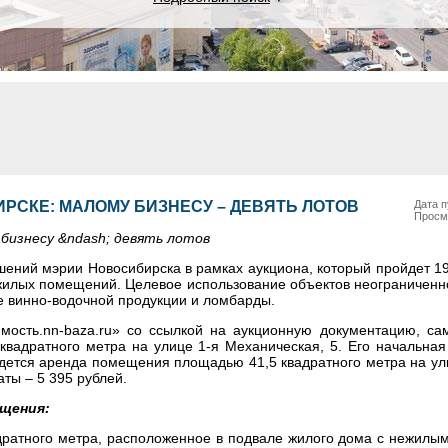
РСКЕ: МАЛОМУ БИЗНЕСУ – ДЕВЯТЬ ЛОТОВ
Дата п
Просм
бизнесу &ndash; девять лотов
ений мэрии Новосибирска в рамках аукциона, который пройдет 19
жилых помещений. Целевое использование объектов неограниченно
е винно-водочной продукции и ломбарды.
мость.nn-baza.ru» со ссылкой на аукционную документацию, са
вадратного метра на улице 1-я Механическая, 5. Его начальная 
йдется аренда помещения площадью 41,5 квадратного метра на у
ты – 5 395 рублей.
щения:
дратного метра, расположенное в подвале жилого дома c нежил