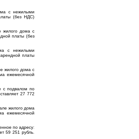
ома c нежилыми
платы (без НДС)
е жилого дома c
дной платы (без
ома c нежилыми
 арендной платы
е жилого дома с
мма ежемесячной
е с подвалом по
ставляет 27 772
але жилого дома
ма ежемесячной
енное по адресу:
т 59 251 рубль.