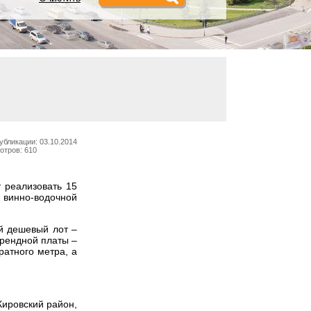
убликации: 03.10.2014
отров: 610
 реализовать 15
 винно-водочной
й дешевый лот –
арендной платы –
ратного метра, а
Кировский район,