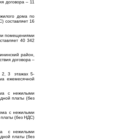
ия договора – 11
 жилого дома по
С) составляет 16
ыми помещениями
ставляет 40 342
ининский район,
ствия договора –
 2, 3 этажах 5-
мма ежемесячной
ома c нежилыми
дной платы (без
дома c нежилыми
платы (без НДС)
ома c нежилыми
дной платы (без