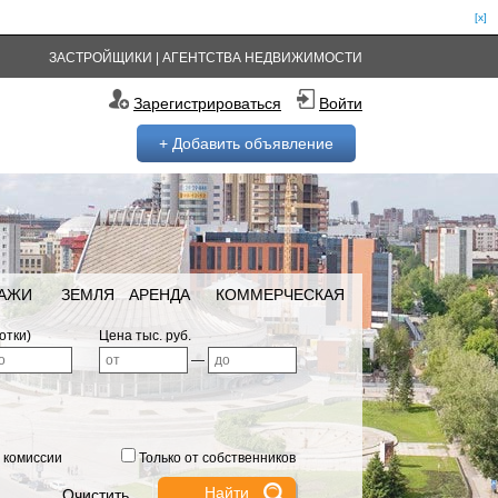
[x]
ЗАСТРОЙЩИКИ
|
АГЕНТСТВА НЕДВИЖИМОСТИ
Зарегистрироваться
Войти
+ Добавить объявление
РАЖИ
ЗЕМЛЯ
АРЕНДА
КОММЕРЧЕСКАЯ
отки)
Цена тыс. руб.
—
 комиссии
Только от собственников
Очистить