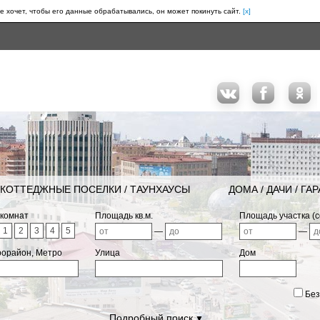
е хочет, чтобы его данные обрабатывались, он может покинуть сайт.
[x]
КОТТЕДЖНЫЕ ПОСЕЛКИ / ТАУНХАУСЫ
ДОМА / ДАЧИ / ГА
 комнат
Площадь кв.м.
Площадь участка (с
1
2
3
4
5
—
—
рорайон, Метро
Улица
Дом
Без
Подробный поиск
▼