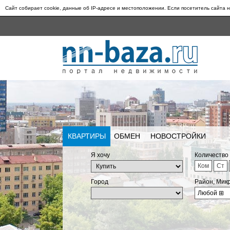
Сайт собирает cookie, данные об IP-адресе и местоположении. Если посетитель сайта н
КВАРТИРЫ
ОБМЕН
НОВОСТРОЙКИ
Я хочу
Количество
Ком
Ст
Город
Район, Мик
Любой
⊞