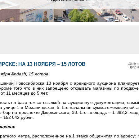
СКЕ: НА 13 НОЯБРЯ – 15 ЛОТОВ
Дата п
Просм
ября &ndash; 15 лотов
шений Новосибирска 13 ноября с арендного аукциона планирует
 кроме того что в них запрещено открывать магазины по продаже
т 11 месяцев до 5 лет.
ость.nn-baza.ru» со ссылкой на аукционную документацию, самы
 улице 1-я Механическая, 5. Его начальная сумма ежемесячной 
е-бар на проспекте Дзержинского, 38. Его площадь – 1 382,2 квад
 152 042 рубля.
щения:
атного метра, расположенное на 1 этаже общежития по адресу: 