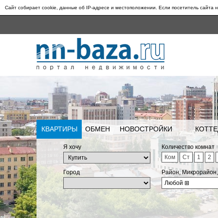
Сайт собирает cookie, данные об IP-адресе и местоположении. Если посетитель сайта н
КВАРТИРЫ
ОБМЕН
НОВОСТРОЙКИ
КОТТЕ
Я хочу
Количество комнат
Ком
Ст
1
2
Город
Район, Микрорайон
Любой
⊞