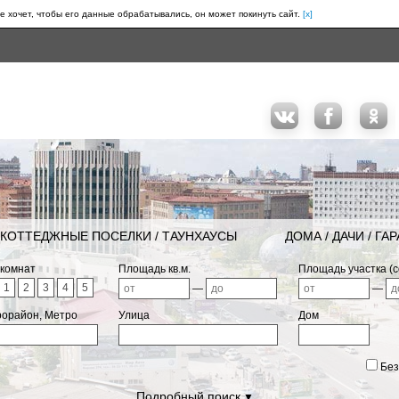
е хочет, чтобы его данные обрабатывались, он может покинуть сайт.
[x]
КОТТЕДЖНЫЕ ПОСЕЛКИ / ТАУНХАУСЫ
ДОМА / ДАЧИ / ГА
 комнат
Площадь кв.м.
Площадь участка (с
1
2
3
4
5
—
—
рорайон, Метро
Улица
Дом
Без
Подробный поиск
▼