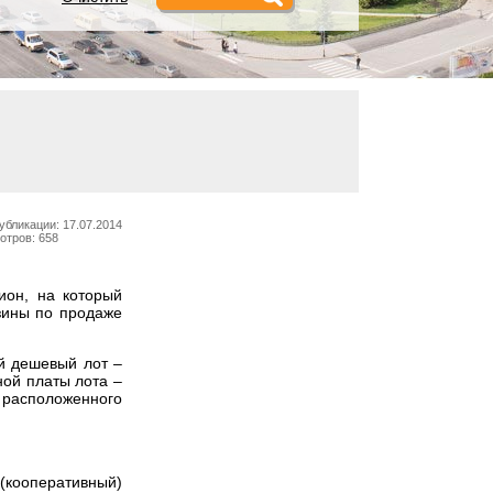
убликации: 17.07.2014
отров: 658
ион, на который
азины по продаже
й дешевый лот –
ой платы лота –
, расположенного
 (кооперативный)