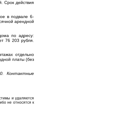
й. Срок действия
ое в подвале 6-
есячной арендной
дома по адресу:
т 76 203 рубля.
этажах отдельно
ндной платы (без
50. Контактные
устимы и удаляются
ибо не относятся к