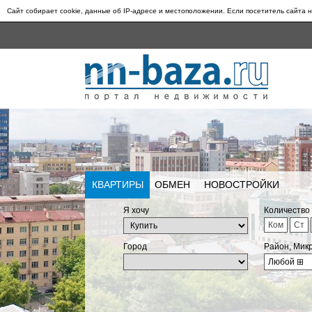
Сайт собирает cookie, данные об IP-адресе и местоположении. Если посетитель сайта н
КВАРТИРЫ
ОБМЕН
НОВОСТРОЙКИ
Я хочу
Количество
Ком
Ст
Город
Район, Мик
Любой
⊞