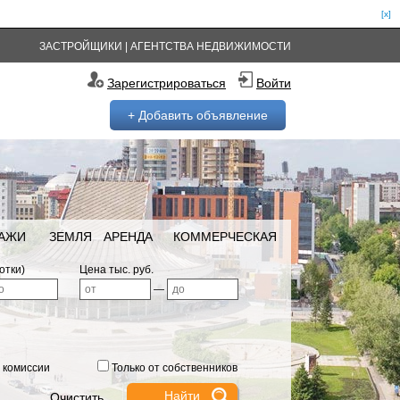
[x]
ЗАСТРОЙЩИКИ
|
АГЕНТСТВА НЕДВИЖИМОСТИ
Зарегистрироваться
Войти
+ Добавить объявление
РАЖИ
ЗЕМЛЯ
АРЕНДА
КОММЕРЧЕСКАЯ
отки)
Цена тыс. руб.
—
 комиссии
Только от собственников
Очистить