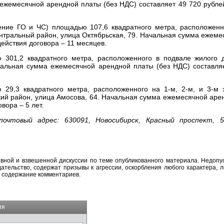
ежемесячной арендной платы (без НДС) составляет 49 720 рубле
ние ГО и ЧС) площадью 107,6 квадратного метра, расположенн
ентральный район, улица Октябрьская, 79. Начальная сумма ежем
действия договора – 11 месяцев.
 301,2 квадратного метра, расположенного в подвале жилого 
чальная сумма ежемесячной арендной платы (без НДС) составляе
29,3 квадратного метра, расположенного на 1-м, 2-м, и 3-м 
кий район, улица Амосова, 64. Начальная сумма ежемесячной аре
вора – 5 лет.
почтовый адрес: 630091, Новосибирск, Красный проспект, 
вной и взвешенной дискуссии по теме опубликованного материала. Недоп
тельство, содержат призывы к агрессии, оскорбления любого характера, л
а содержание комментариев.
ия