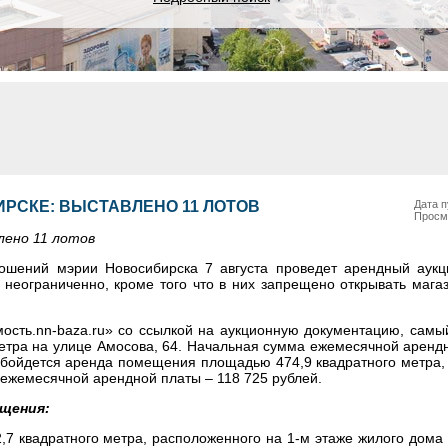
РСКЕ: ВЫСТАВЛЕНО 11 ЛОТОВ
Дата п
Просм
лено 11 лотов
ошений мэрии Новосибирска 7 августа проведет арендный аукц
 неограниченно, кроме того что в них запрещено открывать маг
ость.nn-baza.ru» со ссылкой на аукционную документацию, самы
етра на улице Амосова, 64. Начальная сумма ежемесячной арендн
 обойдется аренда помещения площадью 474,9 квадратного метра
 ежемесячной арендной платы – 118 725 рублей.
щения:
7 квадратного метра, расположенного на 1-м этаже жилого дома