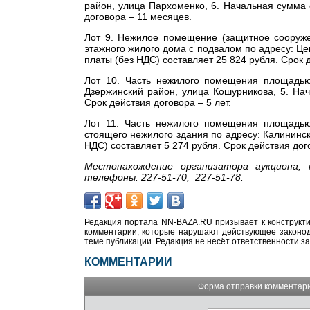
район, улица Пархоменко, 6. Начальная сумма 
договора – 11 месяцев.
Лот 9. Нежилое помещение (защитное сооруже
этажного жилого дома с подвалом по адресу: Ц
платы (без НДС) составляет 25 824 рубля. Срок 
Лот 10. Часть нежилого помещения площадью
Дзержинский район, улица Кошурникова, 5. На
Срок действия договора – 5 лет.
Лот 11. Часть нежилого помещения площадью 
стоящего нежилого здания по адресу: Калининс
НДС) составляет 5 274 рубля. Срок действия дого
Местонахождение организатора аукциона, 
телефоны: 227-51-70, 227-51-78.
Редакция портала NN-BAZA.RU призывает к конструкти
комментарии, которые нарушают действующее законода
теме публикации. Редакция не несёт ответственности з
КОММЕНТАРИИ
Форма отправки комментар