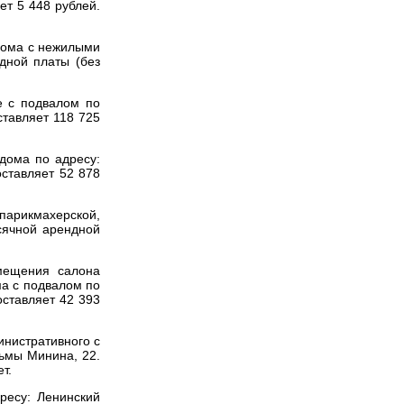
ет 5 448 рублей.
 дома c нежилыми
дной платы (без
е с подвалом по
ставляет 118 725
дома по адресу:
оставляет 52 878
парикмахерской,
сячной арендной
мещения салона
ма с подвалом по
оставляет 42 393
инистративного с
зьмы Минина, 22.
т.
ресу: Ленинский