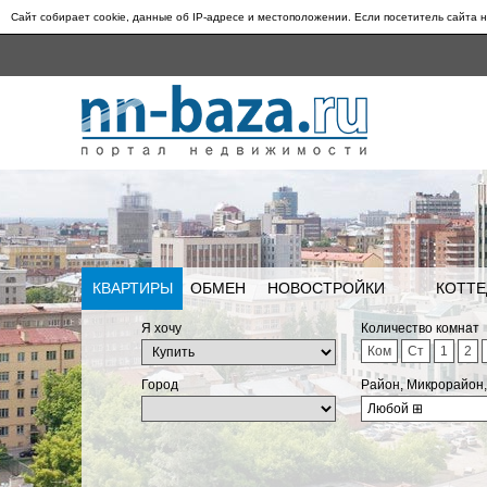
Сайт собирает cookie, данные об IP-адресе и местоположении. Если посетитель сайта н
КВАРТИРЫ
ОБМЕН
НОВОСТРОЙКИ
КОТТЕ
Я хочу
Количество комнат
Ком
Ст
1
2
Город
Район, Микрорайон
Любой
⊞