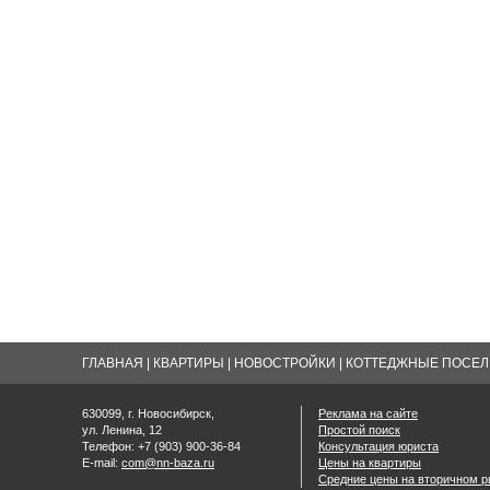
ГЛАВНАЯ
|
КВАРТИРЫ
|
НОВОСТРОЙКИ
|
КОТТЕДЖНЫЕ ПОСЕЛК
630099, г. Новосибирск,
Реклама на сайте
ул. Ленина, 12
Простой поиск
Телефон: +7 (903) 900-36-84
Консультация юриста
E-mail:
com@nn-baza.ru
Цены на квартиры
Средние цены на вторичном р