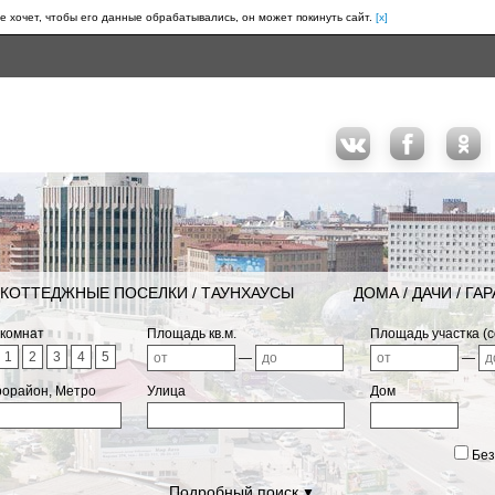
е хочет, чтобы его данные обрабатывались, он может покинуть сайт.
[x]
КОТТЕДЖНЫЕ ПОСЕЛКИ / ТАУНХАУСЫ
ДОМА / ДАЧИ / ГА
 комнат
Площадь кв.м.
Площадь участка (с
1
2
3
4
5
—
—
рорайон, Метро
Улица
Дом
Без
Подробный поиск
▼