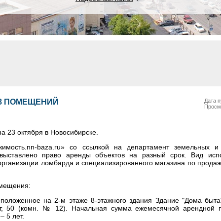
8 ПОМЕЩЕНИЙ
Дата п
Просм
а 23 октября в Новосибирске.
имость.
nn-baza.ru
» со ссылкой на департамент земельных и
выставлено право аренды объектов на разный срок. Вид исп
 организации ломбарда и специализированного магазина по прода
мещения:
положенное на 2-м этаже 8-этажного здания Здание "Дома быта
т, 50 (комн. № 12).
Начальная сумма ежемесячной арендной п
– 5 лет.