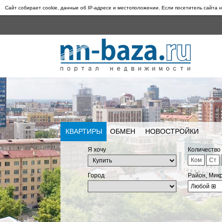
Сайт собирает cookie, данные об IP-адресе и местоположении. Если посетитель сайта н
КВАРТИРЫ
ОБМЕН
НОВОСТРОЙКИ
Я хочу
Количество
Ком
Ст
Город
Район, Мик
Любой
⊞