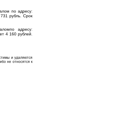
алом по адресу:
 731 рубль.
Срок
аломпо адресу:
яет
4 160 рублей.
устимы и удаляются
ибо не относятся к