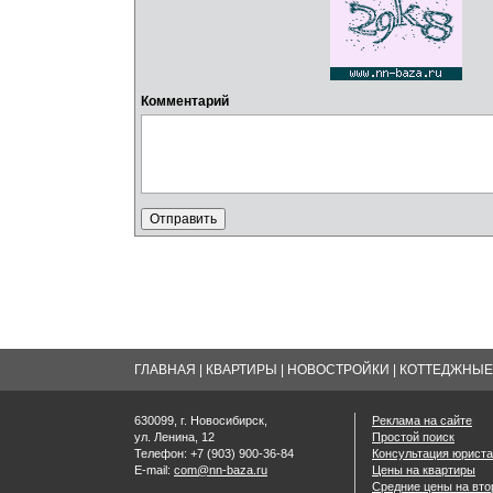
Комментарий
ГЛАВНАЯ
|
КВАРТИРЫ
|
НОВОСТРОЙКИ
|
КОТТЕДЖНЫЕ 
630099, г. Новосибирск,
Реклама на сайте
ул. Ленина, 12
Простой поиск
Телефон: +7 (903) 900-36-84
Консультация юриста
E-mail:
com@nn-baza.ru
Цены на квартиры
Средние цены на вт