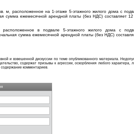
. м, расположенное на 1-этаже 5-этажного жилого дома с подв
я сумма ежемесячной арендной платы (без НДС) составляет
12
расположенное в подвале 5-этажного жилого дома с подв
чальная сумма ежемесячной арендной платы (без НДС) составл
вной и взвешенной дискуссии по теме опубликованного материала. Недоп
тельство, содержат призывы к агрессии, оскорбления любого характера, л
а содержание комментариев.
ия