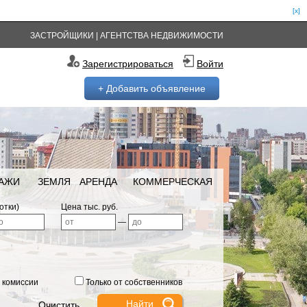
[x]
ЗАСТРОЙЩИКИ
|
АГЕНТСТВА НЕДВИЖИМОСТИ
Зарегистрироваться
Войти
+ Добавить объявление
РАЖИ
ЗЕМЛЯ
АРЕНДА
КОММЕРЧЕСКАЯ
отки)
Цена тыс. руб.
—
 комиссии
Только от собственников
Очистить