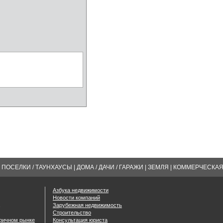
ПОСЕЛКИ / ТАУНХАУСЫ
|
ДОМА / ДАЧИ / ГАРАЖИ
|
ЗЕМЛЯ
|
КОММЕРЧЕСКА
Азбука недвижимости
Новости компаний
Зарубежная недвижимость
Строительство
оричном рынке
Консультация юриста