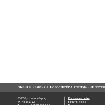
ГЛАВНАЯ
|
КВАРТИРЫ
|
НОВОСТРОЙКИ
|
КОТТЕДЖНЫЕ ПОСЕЛК
630099, г. Новосибирск,
Реклама на сайте
ул. Ленина, 12
Простой поиск