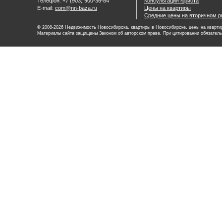
Телефон: +7 (903) 900-36-84
Консультация юриста
E-mail:
com@nn-baza.ru
Цены на квартиры
Средние цены на вторичном р
© 2008-2026 Недвижимость Новосибирска, квартиры в Новосибирске, цены на квартир
Материалы сайта защищены Законом об авторском праве. При цитировании обязатель