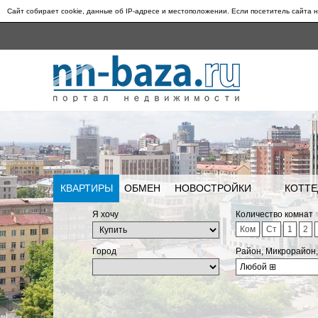
Сайт собирает cookie, данные об IP-адресе и местоположении. Если посетитель сайта н
КВАРТИРЫ
ОБМЕН
НОВОСТРОЙКИ
КОТТЕ
Я хочу
Количество комнат
Ком
Ст
1
2
Город
Район, Микрорайон
Любой
⊞