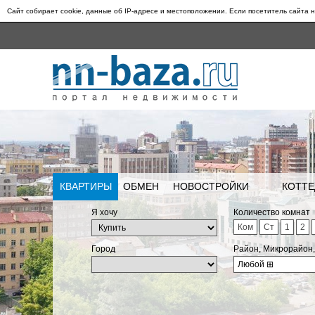
Сайт собирает cookie, данные об IP-адресе и местоположении. Если посетитель сайта н
КВАРТИРЫ
ОБМЕН
НОВОСТРОЙКИ
КОТТЕ
Я хочу
Количество комнат
Ком
Ст
1
2
Город
Район, Микрорайон
Любой
⊞