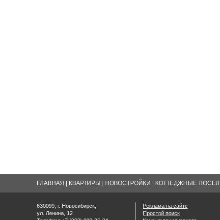
ГЛАВНАЯ
|
КВАРТИРЫ
|
НОВОСТРОЙКИ
|
КОТТЕДЖНЫЕ ПОСЕЛК
630099, г. Новосибирск,
Реклама на сайте
ул. Ленина, 12
Простой поиск