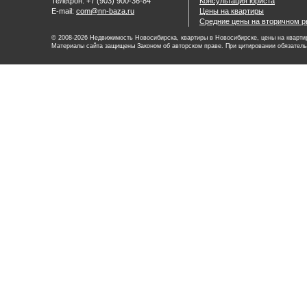
Телефон: +7 (903) 900-36-84
Консультация юриста
E-mail:
com@nn-baza.ru
Цены на квартиры
Средние цены на вторичном р
© 2008-2026 Недвижимость Новосибирска, квартиры в Новосибирске, цены на квартир
Материалы сайта защищены Законом об авторском праве. При цитировании обязатель