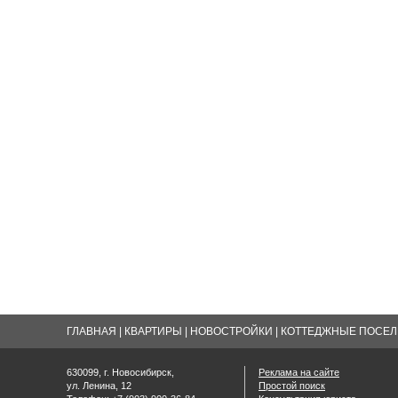
ГЛАВНАЯ
|
КВАРТИРЫ
|
НОВОСТРОЙКИ
|
КОТТЕДЖНЫЕ ПОСЕЛК
630099, г. Новосибирск,
Реклама на сайте
ул. Ленина, 12
Простой поиск