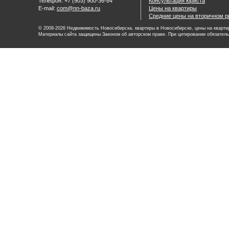
Телефон: +7 (903) 900-36-84
Консультация юриста
E-mail:
com@nn-baza.ru
Цены на квартиры
Средние цены на вторичном р
© 2008-2026 Недвижимость Новосибирска, квартиры в Новосибирске, цены на квартир
Материалы сайта защищены Законом об авторском праве. При цитировании обязатель