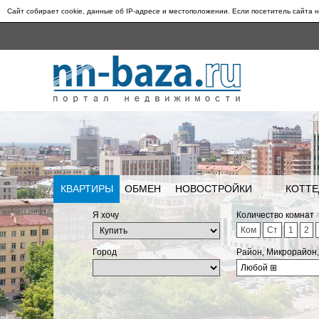
Сайт собирает cookie, данные об IP-адресе и местоположении. Если посетитель сайта н
КВАРТИРЫ
ОБМЕН
НОВОСТРОЙКИ
КОТТЕ
Я хочу
Количество комнат
Ком
Ст
1
2
Город
Район, Микрорайон
Любой
⊞