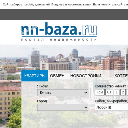
Сайт собирает cookie, данные об IP-адресе и местоположении. Если посетитель сайта н
КВАРТИРЫ
ОБМЕН
НОВОСТРОЙКИ
КОТТЕ
Я хочу
Количество комнат
Ком
Ст
1
2
Город
Район, Микрорайон
Любой
⊞