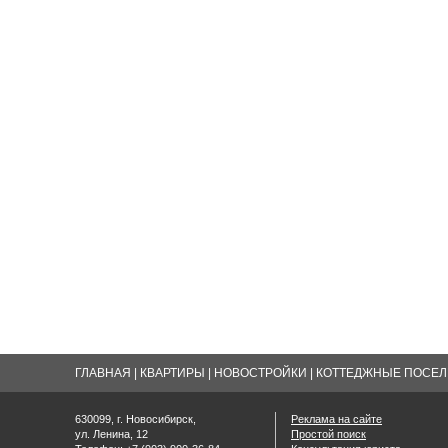
ГЛАВНАЯ
|
КВАРТИРЫ
|
НОВОСТРОЙКИ
|
КОТТЕДЖНЫЕ ПОСЕЛК
630099, г. Новосибирск,
Реклама на сайте
ул. Ленина, 12
Простой поиск