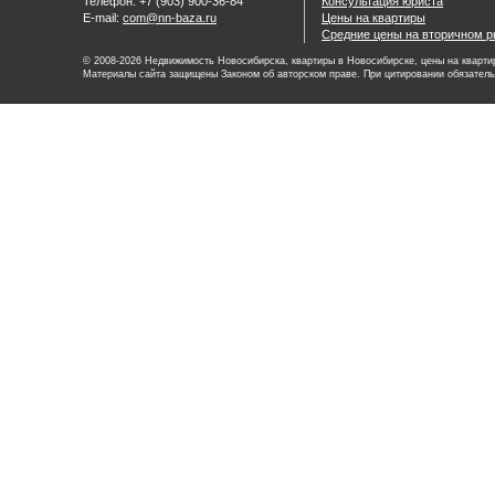
Телефон: +7 (903) 900-36-84
Консультация юриста
E-mail:
com@nn-baza.ru
Цены на квартиры
Средние цены на вторичном р
© 2008-2026 Недвижимость Новосибирска, квартиры в Новосибирске, цены на квартир
Материалы сайта защищены Законом об авторском праве. При цитировании обязатель