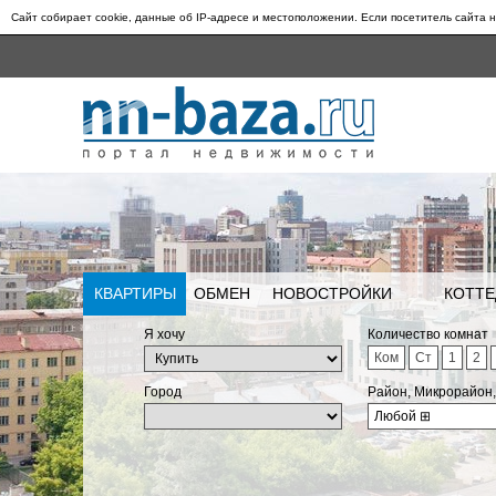
Сайт собирает cookie, данные об IP-адресе и местоположении. Если посетитель сайта н
КВАРТИРЫ
ОБМЕН
НОВОСТРОЙКИ
КОТТЕ
Я хочу
Количество комнат
Ком
Ст
1
2
Город
Район, Микрорайон
Любой
⊞