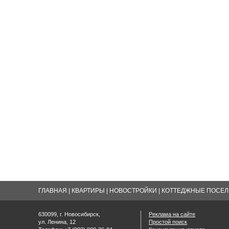
ГЛАВНАЯ
|
КВАРТИРЫ
|
НОВОСТРОЙКИ
|
КОТТЕДЖНЫЕ ПОСЕЛК
630099, г. Новосибирск,
Реклама на сайте
ул. Ленина, 12
Простой поиск