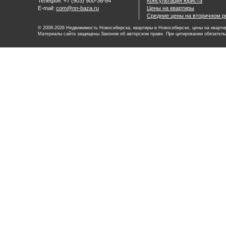
Телефон: +7 (903) 900-36-84
Консультация юриста
E-mail:
com@nn-baza.ru
Цены на квартиры
Средние цены на вторичном р
© 2008-2026 Недвижимость Новосибирска, квартиры в Новосибирске, цены на квартир
Материалы сайта защищены Законом об авторском праве. При цитировании обязатель