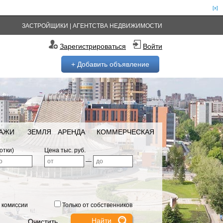
[x]
ЗАСТРОЙЩИКИ
|
АГЕНТСТВА НЕДВИЖИМОСТИ
Зарегистрироваться
Войти
+ Добавить объявление
РАЖИ
ЗЕМЛЯ
АРЕНДА
КОММЕРЧЕСКАЯ
отки)
Цена тыс. руб.
—
 комиссии
Только от собственников
Очистить