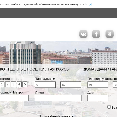
е хочет, чтобы его данные обрабатывались, он может покинуть сайт.
[x]
КОТТЕДЖНЫЕ ПОСЕЛКИ / ТАУНХАУСЫ
ДОМА / ДАЧИ / ГА
 комнат
Площадь кв.м.
Площадь участка (с
1
2
3
4
5
—
—
рорайон, Метро
Улица
Дом
Без
Подробный поиск
▼