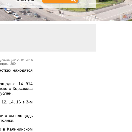
убликации: 29.01.2016
отров: 260
астках находятся
лощадью 14 914
мского-Корсакова
ублей.
12, 14, 16 в 3-м
При этом площадь
тоянки.
о в Калининском