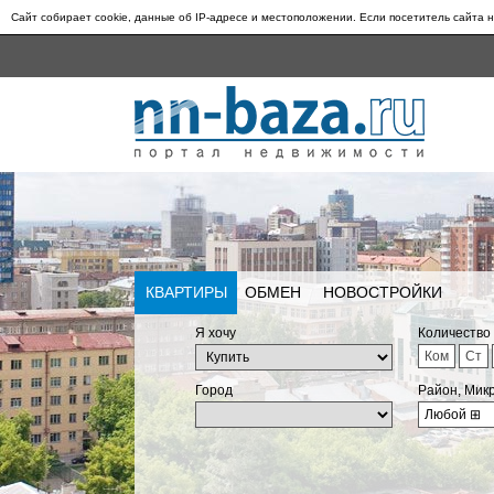
Сайт собирает cookie, данные об IP-адресе и местоположении. Если посетитель сайта н
КВАРТИРЫ
ОБМЕН
НОВОСТРОЙКИ
Я хочу
Количество
Ком
Ст
Город
Район, Мик
Любой
⊞