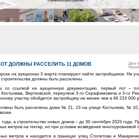
БОТ ДОЛЖНЫ РАССЕЛИТЬ 11 ДОМОВ
Дата п
Просм
рска на аукционах 3 марта планируют найти застройщиков. На уч
 строительства должны быть расселены.
.ru со ссылкой на аукционную документацию, первый лот – п
 Костычева, Вертковской, переулков 3-го Серафимовича и 3-го Ри
нному участку обойдется застройщику не менее чем в 46 233 000 р
должны быть расселены дома № 21, 23 на улице Костычева, № 10, 
вская.
года, а строительство новых домов – до 30 сентября 2025 года. 
х метров на гектар, но при условии возведения многоуровневой с
ных метров и находится в границах улиц Столетова и Макаренк